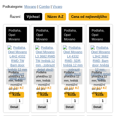
Podkategorie:
Movano
|
Combo
|
Vivaro
Řazení:
Výchozí
Název A-Z
Cena od nejlevnějšího
Podlaha,
Podlaha,
Podlaha,
Podlaha,
Opel
Opel
Opel
Opel
Movano
Movano
Movano
Movano
L4H2
L3 3682
L4 4332
L3H2
4332 RWD
RWD TW,
RWD,
3682
TW Barn
hnědá 12
SDR,
RWD,
door,
mm
hnědá 12
Barn door,
hnědá 12
mm
hnědá 12
mm
mm
Podlaha
Podlaha
Podlaha
Podlaha
překližka 12
překližka 12
překližka 12
překližka 12
mm, hnědá
mm, hnědá
mm, hnědá
mm, hnědá
- montážní
- montážní
- montážní
- montážní
15 731 Kč
13 513 Kč
15 731 Kč
13 513 Kč
set pro
set pro
set pro
set pro
užitkové…
užitkové…
užitkové…
užitkové…
Detail
Detail
Detail
Detail