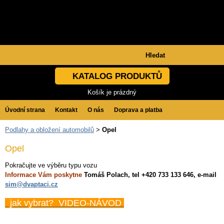
KATALOG PRODUKTŮ
Košík je prázdný
Úvodní strana
Kontakt
O nás
Doprava a platba
Podlahy a obložení automobilů
>
Opel
Obchodní podmínky
GDPR
Opel
Pokračujte ve výběru typu vozu
Informace Vám poskytne
Tomáš Polach, tel +420 733 133 646, e-mail
sim@dvaptaci.cz
jak vybrat? VIDEO-NÁVOD