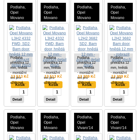
Podlaha,
Podlaha,
Podlaha,
Podlaha,
Opel
Opel
Opel
Opel
Movano
Movano
Movano
Movano
L3H2
L3H2
L2H2
L2H2
4332
4332
3682 SD2,
3682 Barn
FWD, SD2,
FWD, Barn
Barn door,
door,
Barn door,
door,
hnědá 12
hnědá 12
hnědá 12
hnědá 12
mm
mm
mm
mm
Podlaha
Podlaha
Podlaha
Podlaha
překližka 12
překližka 12
překližka 12
překližka 12
mm, hnědá
mm, hnědá
mm, hnědá
mm, hnědá
- montážní
- montážní
- montážní
- montážní
13 513 Kč
13 513 Kč
12 309 Kč
12 309 Kč
set pro
set pro
set pro
set pro
užitkové…
užitkové…
užitkové…
užitkové…
Detail
Detail
Detail
Detail
Podlaha,
Podlaha,
Podlaha,
Podlaha,
Opel
Opel
Opel
Opel
Movano
Movano
Vivaro'14
Vivaro'14
L1H2
L1H1
L2H1
L2H1
3182
3182
3498 SD2,
3498 SDR,