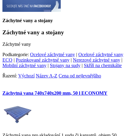
Záchytné vany a stojany
Záchytné vany a stojany
Záchytné vany
Podkategorie:
Ocelové záchytné vany
|
Ocelové záchytné vany
ECO
|
Pozinkované záchytné vany
|
Nerezové záchytné vany
|
Mobilní záchytné vany
|
Stojany na sudy
|
Skříň na chemikálie
Řazení:
Výchozí
Název A-Z
Cena od nejlevnějšího
Záchytná vana 740x740x200 mm, 50 l ECONOMY
Záchytná vana pro skladování 1 sudu či kanystrů, objem 50…