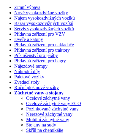
Zimní výbava
Nové vysokozdvižné vozíky
Nájem vysokozdvižných vozíků
Bazar vysokozdvižných vozíků
Servis vysokozdvižných vozíků
Přídavná zařízení pro VZV
Dveře a kabiny
Přídavná zařízení pro nakladače
Přídavná zařízení pro traktory
Příslušenství pro jeřáby
Přídavná zařízení pro bagry
Nájezdové rampy
Náhradní díly
Paletové vozíky
Zvedací stoly
Ruční plošinové vozíky
Záchytné vany a stojany
Ocelové záchytné vany
Ocelové záchytné vany ECO
Pozinkované záchytné vany
Nerezové záchytné vany
Mobilní záchytné vany
Stojany na sudy
Skříň na chemikálie