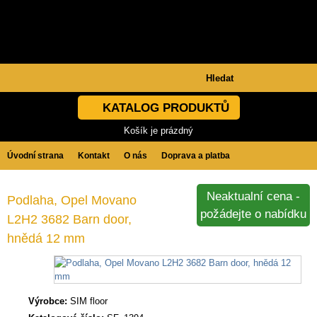
KATALOG PRODUKTŮ
Košík je prázdný
Úvodní strana
Kontakt
O nás
Doprava a platba
Obchodní podmínky
GDPR
Neaktualní cena -
Podlaha, Opel Movano
požádejte o nabídku
L2H2 3682 Barn door,
hnědá 12 mm
Výrobce:
SIM floor