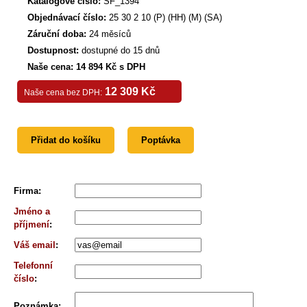
Katalogové číslo:
SF_1394
Objednávací číslo:
25 30 2 10 (P) (HH) (M) (SA)
Záruční doba:
24 měsíců
Dostupnost:
dostupné do 15 dnů
Naše cena: 14 894 Kč s DPH
12 309 Kč
Naše cena bez DPH:
Přidat do košíku
Poptávka
Firma
:
Jméno a
příjmení
:
Váš email
:
Telefonní
číslo
:
Poznámka
: