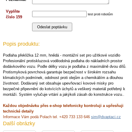
Vyplňte
test proti robotům
číslo 159
Popis produktu:
Podlaha překližka 12 mm, hnědá - montážní set pro užitkové vozidlo
Profesionální protiskluzová voděodolná podlaha do nákladních prostor
dodávkového vozu. Podle délky vozu je podlaha z maximálně dvou dílů.
Protismyková povrchová garantuje bezpečnost v širokém rozsahu
klimatických podmínek, odolnost proti olejům a chemikáliím a dlouhou
životnost. Dodávaný set obsahuje upevňovací kovové misky pro
bezpečné připevnění do kotvících úchytů a veškerý materiál potřebný k
montáži. Systém vylučuje vrtání a jakýkoli zásah do konstrukce vozu..
Každou objednávku přes e-shop telefonicky kontroluji a upřesňuji
technické detaily
Informace Vám podá Polach tel. +420 733 133 646
sim@dvaptaci.cz
Další obrázky