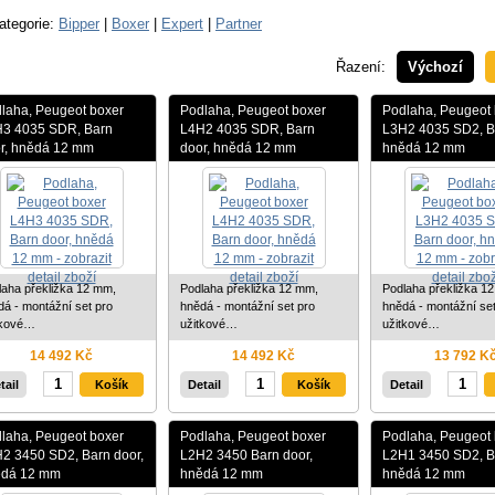
ategorie:
Bipper
|
Boxer
|
Expert
|
Partner
Řazení:
Výchozí
laha, Peugeot boxer
Podlaha, Peugeot boxer
Podlaha, Peugeot 
3 4035 SDR, Barn
L4H2 4035 SDR, Barn
L3H2 4035 SD2, Ba
r, hnědá 12 mm
door, hnědá 12 mm
hnědá 12 mm
laha překližka 12 mm,
Podlaha překližka 12 mm,
Podlaha překližka 1
dá - montážní set pro
hnědá - montážní set pro
hnědá - montážní set
tkové…
užitkové…
užitkové…
14 492 Kč
14 492 Kč
13 792 K
tail
Detail
Detail
laha, Peugeot boxer
Podlaha, Peugeot boxer
Podlaha, Peugeot 
2 3450 SD2, Barn door,
L2H2 3450 Barn door,
L2H1 3450 SD2, Ba
ědá 12 mm
hnědá 12 mm
hnědá 12 mm