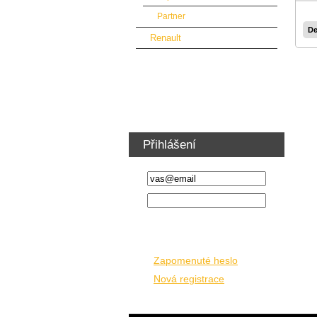
Partner
De
Renault
Vybavení dílny a nábytek
Ventilátory vzduchotechnika
Školení řidičů VZV
Přihlášení
Zapomenuté heslo
Nová registrace