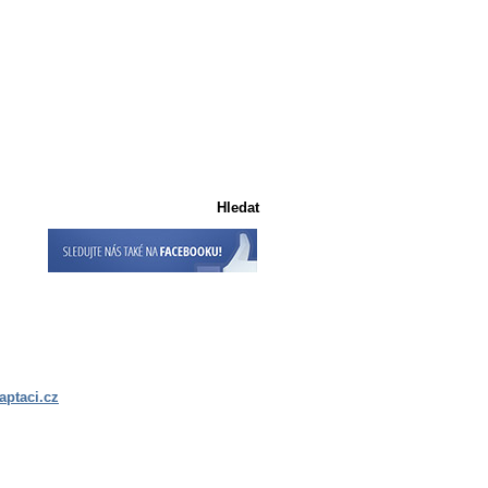
Košík
Košík je prázdný
ptaci.cz