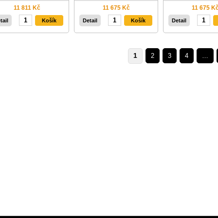
11 811 Kč
11 675 Kč
11 675 K
tail
Detail
Detail
1
2
3
4
…