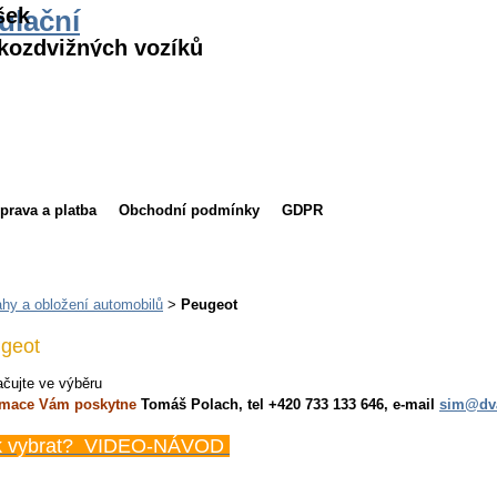
šek
ulační
kozdvižných vozíků
prava a platba
Obchodní podmínky
GDPR
hy a obložení automobilů
>
Peugeot
geot
čujte ve výběru
rmace Vám poskytne
Tomáš Polach, tel +420 733 133 646, e-mail
sim@dva
k vybrat? VIDEO-NÁVOD