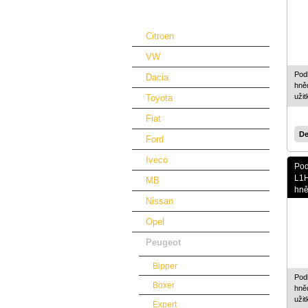
Podlahy a obložení automobilů
Citroen
VW
Pod
Dacia
hně
uži
Toyota
Fiat
De
Ford
Iveco
Pod
L1H
MB
hn
Nissan
Opel
Peugeot
Bipper
Pod
Boxer
hně
uži
Expert