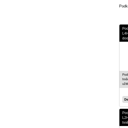
Dveře a kabiny
Podk
Přídavná zařízení pro nakladače
Přídavná zařízení pro traktory
Příslušenství pro jeřáby
Pod
L4H
Přídavná zařízení pro bagry
doo
Nájezdové rampy
Náhradní díly
Paletové vozíky
Zvedací stoly
Pod
hně
Ruční plošinové vozíky
uži
Záchytné vany a stojany
Stěhovací podvozky
De
Rudle
Pod
Váhy
L2H
hn
Vestavby servisních automobilů