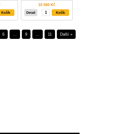
č
10 580 Kč
Detail
6
…
9
…
11
Další »