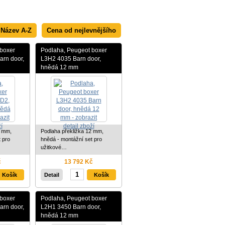
Název A-Z
Cena od nejlevnějšího
boxer
Podlaha, Peugeot boxer
rn door,
L3H2 4035 Barn door,
hnědá 12 mm
2 mm,
Podlaha překližka 12 mm,
 pro
hnědá - montážní set pro
užitkové…
č
13 792 Kč
Detail
boxer
Podlaha, Peugeot boxer
rn door,
L2H1 3450 Barn door,
hnědá 12 mm