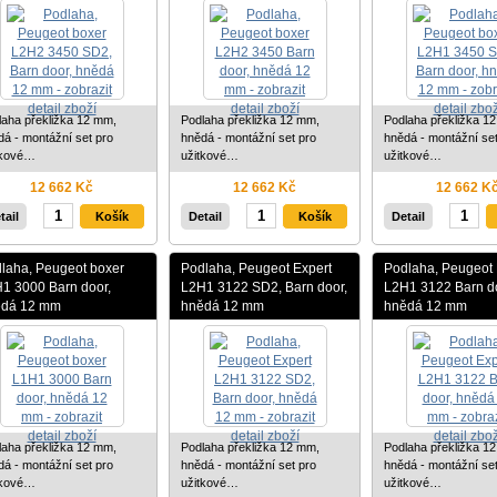
laha překližka 12 mm,
Podlaha překližka 12 mm,
Podlaha překližka 1
dá - montážní set pro
hnědá - montážní set pro
hnědá - montážní set
tkové…
užitkové…
užitkové…
12 662 Kč
12 662 Kč
12 662 K
tail
Detail
Detail
laha, Peugeot boxer
Podlaha, Peugeot Expert
Podlaha, Peugeot 
1 3000 Barn door,
L2H1 3122 SD2, Barn door,
L2H1 3122 Barn do
ědá 12 mm
hnědá 12 mm
hnědá 12 mm
laha překližka 12 mm,
Podlaha překližka 12 mm,
Podlaha překližka 1
dá - montážní set pro
hnědá - montážní set pro
hnědá - montážní set
tkové…
užitkové…
užitkové…