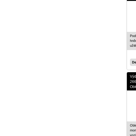
Dveře a kabiny
Přídavná zařízení pro nakladače
Přídavná zařízení pro traktory
Příslušenství pro jeřáby
Pod
Přídavná zařízení pro bagry
hně
uži
Nájezdové rampy
Náhradní díly
De
Paletové vozíky
Zvedací stoly
Výd
266
Ruční plošinové vozíky
Obk
Záchytné vany a stojany
Stěhovací podvozky
Rudle
Váhy
Obk
mon
Vestavby servisních automobilů
vozi