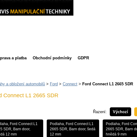
šek
ulační
kozdvižných vozíků
prava a platba
Obchodní podmínky
GDPR
hy a obložení automobilů
>
Ford
>
Connect
>
Ford Connect L1 2665 SDR
d Connect L1 2665 SDR
Řazení:
Výchozí
laha, Ford Connect L1
Podlaha, Ford Connect L1
Podlaha, Ford Con
5 SDR, Barn door,
2665 SDR, Barn door, šedá
2665 SDR, Barn do
ědá 12 mm
12 mm
hnědá 9 mm