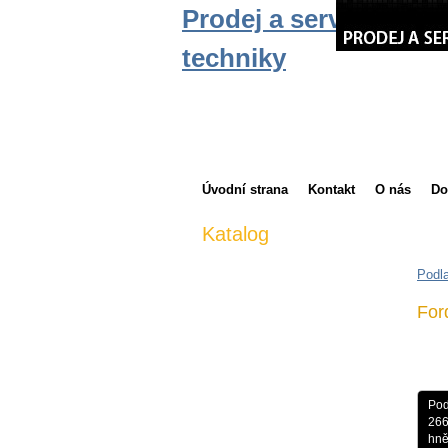
Čížek a Pta
Prodej a servis manip
servis vyso
techniky
Úvodní strana
Kontakt
O nás
Do
Katalog
Zimní výbava
Podla
Nové vysokozdvižné vozíky
For
Nájem vysokozdvižných vozíků
Bazar vysokozdvižných vozíků
Servis vysokozdvižných vozíků
Pod
Přídavná zařízení pro VZV
266
hn