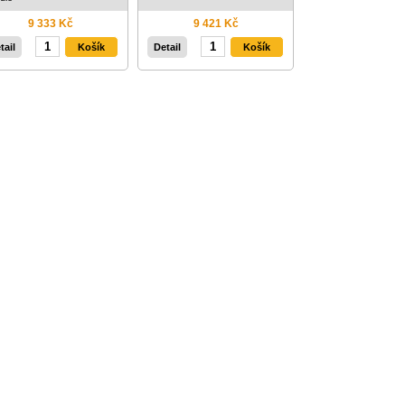
9 333 Kč
9 421 Kč
tail
Detail