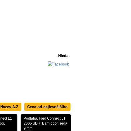
Košík
Košík je prázdný
Název A-Z
Cena od nejlevnějšího
nect L1
Podlaha, Ford Connect L1
or,
2665 SDR, Barn door, šedá
9 mm