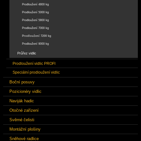
Prodloužení 4800 kg
Prodloužení 5000 kg
Prodloužení 5800 kg
Prodloužení 7000 kg
Prodloužení 7200 kg
Prodloužení 9000 kg
Průřez vidlic
Prodloužení vidlic PROFI
Speciální prodloužení vidlic
Boční posuvy
Pozicionéry vidlic
Naviják hadic
Otočné zařízení
Svěrné čelisti
Montážní plošiny
Sněhové radlice