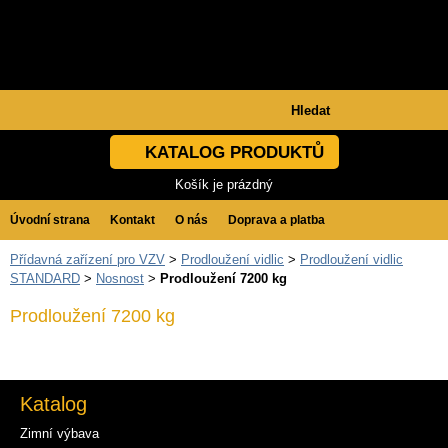
KATALOG PRODUKTŮ
Košík je prázdný
Úvodní strana
Kontakt
O nás
Doprava a platba
Přídavná zařízení pro VZV
>
Prodloužení vidlic
>
Prodloužení vidlic
Obchodní podmínky
GDPR
STANDARD
>
Nosnost
>
Prodloužení 7200 kg
Prodloužení 7200 kg
Katalog
Zimní výbava