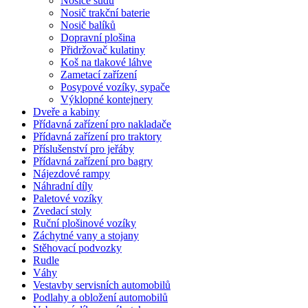
Nosiče sudů
Nosič trakční baterie
Nosič balíků
Dopravní plošina
Přidržovač kulatiny
Koš na tlakové láhve
Zametací zařízení
Posypové vozíky, sypače
Výklopné kontejnery
Dveře a kabiny
Přídavná zařízení pro nakladače
Přídavná zařízení pro traktory
Příslušenství pro jeřáby
Přídavná zařízení pro bagry
Nájezdové rampy
Náhradní díly
Paletové vozíky
Zvedací stoly
Ruční plošinové vozíky
Záchytné vany a stojany
Stěhovací podvozky
Rudle
Váhy
Vestavby servisních automobilů
Podlahy a obložení automobilů