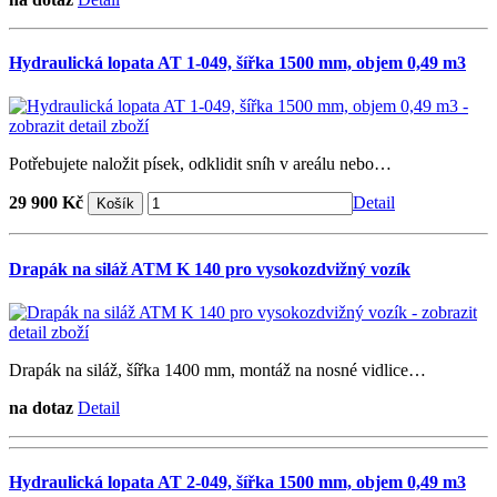
Hydraulická lopata AT 1-049, šířka 1500 mm, objem 0,49 m3
Potřebujete naložit písek, odklidit sníh v areálu nebo…
29 900 Kč
Detail
Drapák na siláž ATM K 140 pro vysokozdvižný vozík
Drapák na siláž, šířka 1400 mm, montáž na nosné vidlice…
na dotaz
Detail
Hydraulická lopata AT 2-049, šířka 1500 mm, objem 0,49 m3