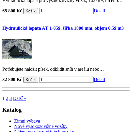
Hydraulická lopata pro vysokozdvižný vozík, 1.00 m³, určeno…
65 800 Kč
Detail
Hydraulická lopata AT 1-059, šířka 1800 mm, objem 0,59 m3
Potřebujete naložit písek, odklidit sníh v areálu nebo…
32 800 Kč
Detail
1
2
3
Další »
Katalog
Zimní výbava
Nové vysokozdvižné vozíky
Nájem vysokozdvižných vozíků