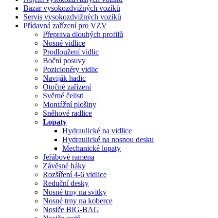
Bazar vysokozdvižných vozíků
Servis vysokozdvižných vozíků
Přídavná zařízení pro VZV
Přeprava dlouhých profilů
Nosné vidlice
Prodloužení vidlic
Boční posuvy
Pozicionéry vidlic
Naviják hadic
Otočné zařízení
Svěrné čelisti
Montážní plošiny
Sněhové radlice
Lopaty
Hydraulické na vidlice
Hydraulické na nosnou desku
Mechanické lopaty
Jeřábové ramena
Závěsné háky
Rozšíření 4-6 vidlice
Reduční desky
Nosné trny na svitky
Nosné trny na koberce
Nosiče BIG-BAG