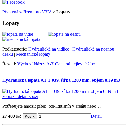
Přídavná zařízení pro VZV
>
Lopaty
Lopaty
Podkategorie:
Hydraulické na vidlice
|
Hydraulické na nosnou
desku
|
Mechanické lopaty
Řazení:
Výchozí
Název A-Z
Cena od nejlevnějšího
Hydraulická lopata AT 1-039, šířka 1200 mm, objem 0,39 m3
Potřebujete naložit písek, odklidit sníh v areálu nebo…
27 400 Kč
Detail