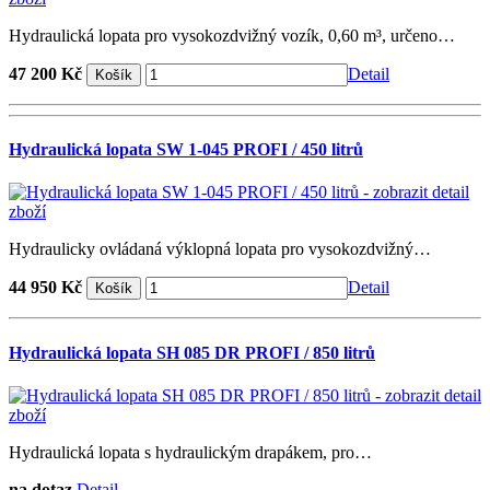
Hydraulická lopata pro vysokozdvižný vozík, 0,60 m³, určeno…
47 200 Kč
Detail
Hydraulická lopata SW 1-045 PROFI / 450 litrů
Hydraulicky ovládaná výklopná lopata pro vysokozdvižný…
44 950 Kč
Detail
Hydraulická lopata SH 085 DR PROFI / 850 litrů
Hydraulická lopata s hydraulickým drapákem, pro…
na dotaz
Detail