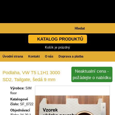
KATALOG PRODUKTŮ
Košík je prázdný
Úvodní strana
Kontakt
O nás
Doprava a platba
Obchodní podmínky
GDPR
Neaktualní cena -
Podlaha, VW T5 L1H1 3000
požádejte o nabídku
SD2, Tailgate, šedá 9 mm
Výrobce:
SIM
floor
Katalogové
číslo:
SF_0722
Objednávací