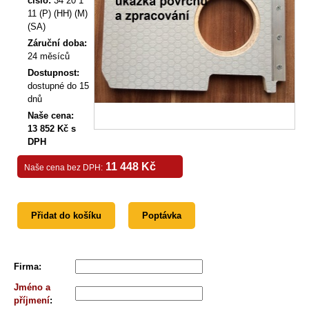
číslo:
34 20 1
11 (P) (HH) (M)
(SA)
Záruční doba:
24 měsíců
Dostupnost:
dostupné do 15
dnů
Naše cena:
13 852 Kč s
DPH
11 448 Kč
Naše cena bez DPH:
Přidat do košíku
Poptávka
Firma
:
Jméno a
příjmení
: