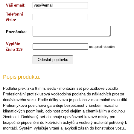
Váš email
:
Telefonní
číslo
:
Poznámka
:
Vyplňte
test proti robotům
číslo 159
Popis produktu:
Podlaha překližka 9 mm, šedá - montážní set pro užitkové vozidlo
Profesionální protiskluzová voděodolná podlaha do nákladních prostor
dodávkového vozu. Podle délky vozu je podlaha z maximálně dvou dílů.
Protismyková povrchová garantuje bezpečnost v širokém rozsahu
klimatických podmínek, odolnost proti olejům a chemikáliím a dlouhou
životnost. Dodávaný set obsahuje upevňovací kovové misky pro
bezpečné připevnění do kotvících úchytů a veškerý materiál potřebný k
montáži. Systém vylučuje vrtání a jakýkoli zásah do konstrukce vozu..