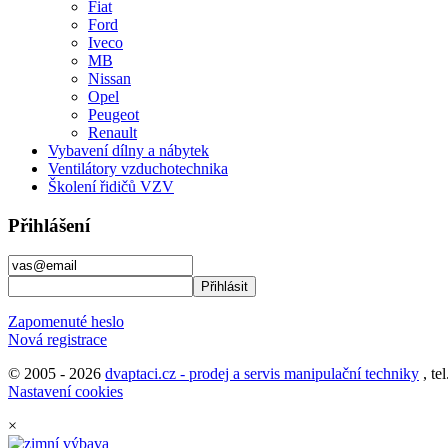
Fiat
Ford
Iveco
MB
Nissan
Opel
Peugeot
Renault
Vybavení dílny a nábytek
Ventilátory vzduchotechnika
Školení řidičů VZV
Přihlášení
Zapomenuté heslo
Nová registrace
© 2005 - 2026
dvaptaci.cz - prodej a servis manipulační techniky
, te
Nastavení cookies
×