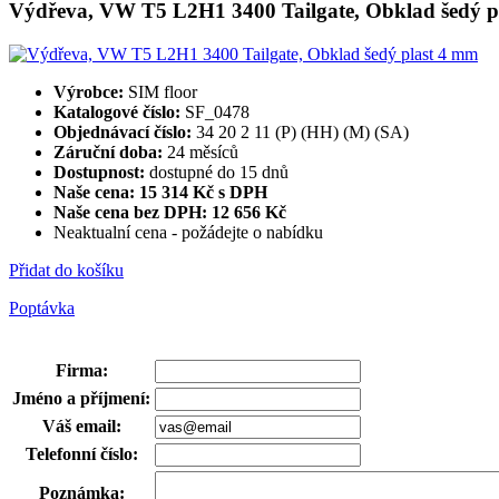
Výdřeva, VW T5 L2H1 3400 Tailgate, Obklad šedý p
Výrobce:
SIM floor
Katalogové číslo:
SF_0478
Objednávací číslo:
34 20 2 11 (P) (HH) (M) (SA)
Záruční doba:
24 měsíců
Dostupnost:
dostupné do 15 dnů
Naše cena: 15 314 Kč s DPH
Naše cena bez DPH:
12 656 Kč
Neaktualní cena - požádejte o nabídku
Přidat do košíku
Poptávka
Firma
:
Jméno a příjmení
:
Váš email
:
Telefonní číslo
:
Poznámka
: