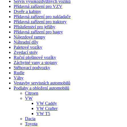
Servis vysokozdvižných vozíků
Přídavná zařízení pro VZV
Dveře a kabiny
Přídavná zařízení pro nakladače
Přídavná zařízení pro traktory
Příslušenství pro jeřáby
Přídavná zařízení pro bagry
Nájezdové rampy
Náhradní díly
Paletové vozíky
Zvedací stoly
Ruční plošinové vozíky
Záchytné vany a stojany
Stěhovací podvozky
Rudle
Váhy
Vestavby servisních automobilů
Podlahy a obložení automobilů
Citroen
VW
VW Caddy
VW Crafter
VW T5
Dacia
Toyota