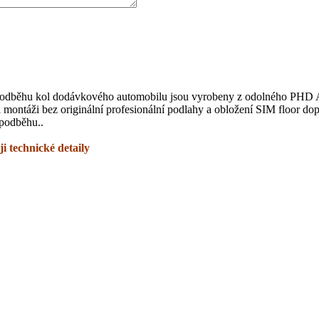
y podběhu kol dodávkového automobilu jsou vyrobeny z odolného PHD AB
ři montáži bez originální profesionální podlahy a obložení SIM floor d
 podběhu..
i technické detaily