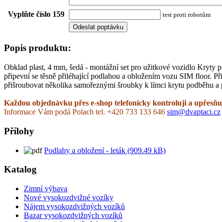
Vyplňte číslo 159
test proti robotům
Popis produktu:
Obklad plast, 4 mm, šedá - montážní set pro užitkové vozidlo Kryt
připevní se těsně přiléhající podlahou a obložením vozu SIM floor. P
přišroubovat několika samořeznými šroubky k límci krytu podběhu a
Každou objednávku přes e-shop telefonicky kontroluji a upřesňuj
Informace Vám podá Polach tel. +420 733 133 646
sim@dvaptaci.cz
Přílohy
Podlahy a obložení - leták (909.49 kB)
Katalog
Zimní výbava
Nové vysokozdvižné vozíky
Nájem vysokozdvižných vozíků
Bazar vysokozdvižných vozíků