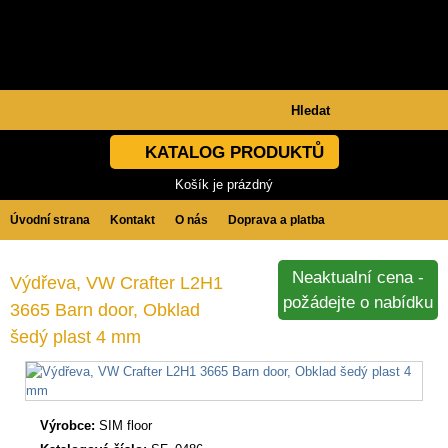
KATALOG PRODUKTŮ
Košík je prázdný
Úvodní strana
Kontakt
O nás
Doprava a platba
Obchodní podmínky
GDPR
Neaktualní cena -
Výdřeva, VW Crafter L2H1
požádejte o nabídku
3665 Barn door, Obklad
šedý plast 4 mm
Výrobce:
SIM floor