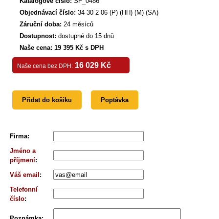
Katalogové číslo:
SF_0486
Objednávací číslo:
34 30 2 06 (P) (HH) (M) (SA)
Záruční doba:
24 měsíců
Dostupnost:
dostupné do 15 dnů
Naše cena: 19 395 Kč s DPH
16 029 Kč
Naše cena bez DPH:
Přidat do košíku
Poptávka
Firma
:
Jméno a
příjmení
:
Váš email
:
Telefonní
číslo
:
Poznámka
: