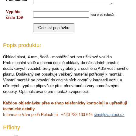
Vyplňte
test proti robotům
číslo 159
Popis produktu:
Obklad plast, 4 mm, šedá - montážní set pro užitkové vozidlo
Profesionální vodě a chemii odolné obklady do nákladních prostor
dodávkových vozidel. Sety jsou vyráběny z odolného ABS voštinového
plastu. Dodávaný set obsahuje veškerý materiál potřebný k montáži.
Vlastní montáž se provádí do originálních otvorů v karoserii vozu, u
některých typů se připevňuje přes předvrtané otvory samořeznými
šroubky. Optimalizováno pro montáž svépomocí..
Každou objednávku přes e-shop telefonicky kontroluji a upřesňuji
technické detaily
Informace Vám podá Polach tel. +420 733 133 646
sim@dvaptaci.cz
Přílohy