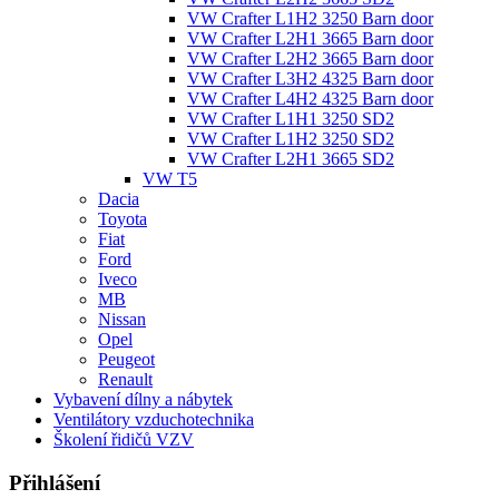
VW Crafter L1H2 3250 Barn door
VW Crafter L2H1 3665 Barn door
VW Crafter L2H2 3665 Barn door
VW Crafter L3H2 4325 Barn door
VW Crafter L4H2 4325 Barn door
VW Crafter L1H1 3250 SD2
VW Crafter L1H2 3250 SD2
VW Crafter L2H1 3665 SD2
VW T5
Dacia
Toyota
Fiat
Ford
Iveco
MB
Nissan
Opel
Peugeot
Renault
Vybavení dílny a nábytek
Ventilátory vzduchotechnika
Školení řidičů VZV
Přihlášení