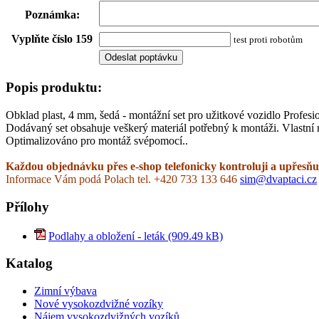
Poznámka
:
Vyplňte číslo 159
test proti robotům
Popis produktu:
Obklad plast, 4 mm, šedá - montážní set pro užitkové vozidlo Profes
Dodávaný set obsahuje veškerý materiál potřebný k montáži. Vlastní 
Optimalizováno pro montáž svépomocí..
Každou objednávku přes e-shop telefonicky kontroluji a upřesňuj
Informace Vám podá Polach tel. +420 733 133 646
sim@dvaptaci.cz
Přílohy
Podlahy a obložení - leták (909.49 kB)
Katalog
Zimní výbava
Nové vysokozdvižné vozíky
Nájem vysokozdvižných vozíků