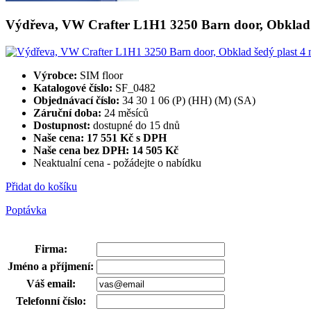
Výdřeva, VW Crafter L1H1 3250 Barn door, Obklad 
Výrobce:
SIM floor
Katalogové číslo:
SF_0482
Objednávací číslo:
34 30 1 06 (P) (HH) (M) (SA)
Záruční doba:
24 měsíců
Dostupnost:
dostupné do 15 dnů
Naše cena: 17 551 Kč s DPH
Naše cena bez DPH:
14 505 Kč
Neaktualní cena - požádejte o nabídku
Přidat do košíku
Poptávka
Firma
:
Jméno a příjmení
:
Váš email
:
Telefonní číslo
: