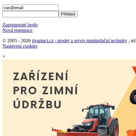
Zapomenuté heslo
Nová registrace
© 2005 - 2026
dvaptaci.cz - prodej a servis manipulační techniky
, te
Nastavení cookies
×