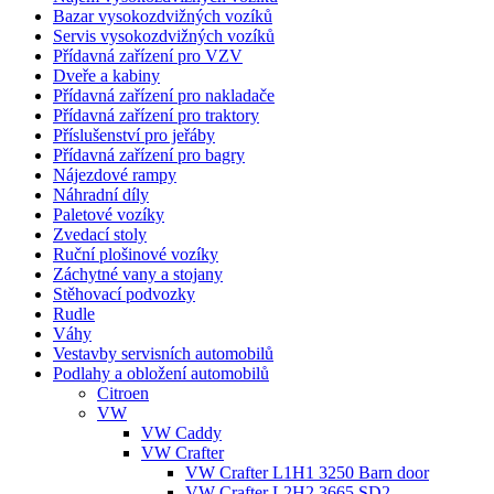
Bazar vysokozdvižných vozíků
Servis vysokozdvižných vozíků
Přídavná zařízení pro VZV
Dveře a kabiny
Přídavná zařízení pro nakladače
Přídavná zařízení pro traktory
Příslušenství pro jeřáby
Přídavná zařízení pro bagry
Nájezdové rampy
Náhradní díly
Paletové vozíky
Zvedací stoly
Ruční plošinové vozíky
Záchytné vany a stojany
Stěhovací podvozky
Rudle
Váhy
Vestavby servisních automobilů
Podlahy a obložení automobilů
Citroen
VW
VW Caddy
VW Crafter
VW Crafter L1H1 3250 Barn door
VW Crafter L2H2 3665 SD2