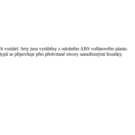
ch vozidel. Sety jsou vyráběny z odolného ABS voštinového plastu.
 typů se připevňuje přes předvrtané otvory samořeznými šroubky.