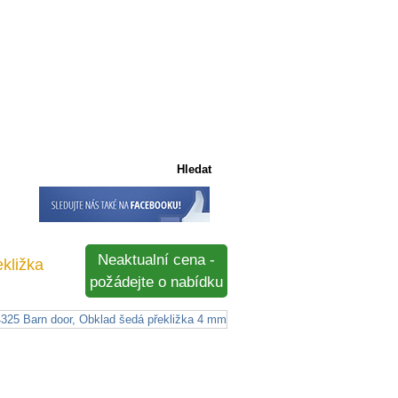
Košík
Košík je prázdný
Neaktualní cena -
kližka
požádejte o nabídku