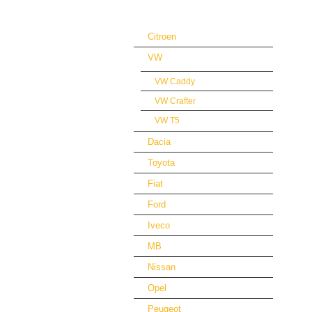
Podlahy a obložení automobilů
Citroen
VW
VW Caddy
VW Crafter
VW T5
Dacia
Toyota
Fiat
Ford
Iveco
MB
Nissan
Opel
Peugeot