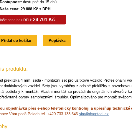
Dostupnost:
dostupné do 15 dnů
Naše cena: 29 888 Kč s DPH
24 701 Kč
Naše cena bez DPH:
Přidat do košíku
Poptávka
is produktu:
d překližka 4 mm, šedá - montážní set pro užitkové vozidlo Profesionální v
or dodávkových vozidel. Sety jsou vyráběny z odolné překližky s povrchovo
iál potřebný k montáži. Vlastní montáž se provádí do originálních otvorů v ka
 předvrtané otvory samořeznými šroubky. Optimalizováno pro montáž svépom
ou objednávku přes e-shop telefonicky kontroluji a upřesňuji technické 
rmace Vám podá Polach tel. +420 733 133 646
sim@dvaptaci.cz
lohy