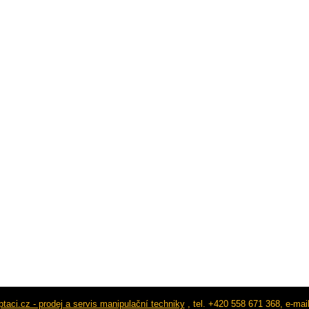
taci.cz - prodej a servis manipulační techniky
, tel. +420 558 671 368, e-mai