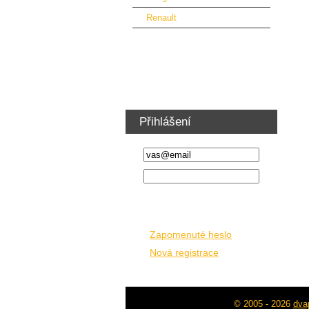
Renault
Vybavení dílny a nábytek
Ventilátory vzduchotechnika
Školení řidičů VZV
Přihlášení
Zapomenuté heslo
Nová registrace
© 2005 - 2026
dvap