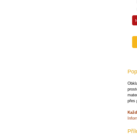
Dveře a kabiny
Přídavná zařízení pro nakladače
Přídavná zařízení pro traktory
Příslušenství pro jeřáby
Přídavná zařízení pro bagry
Nájezdové rampy
Náhradní díly
Paletové vozíky
Pop
Zvedací stoly
Obkla
Ruční plošinové vozíky
prost
mater
Záchytné vany a stojany
přes
Stěhovací podvozky
Každ
Rudle
Info
Váhy
Pří
Vestavby servisních automobilů