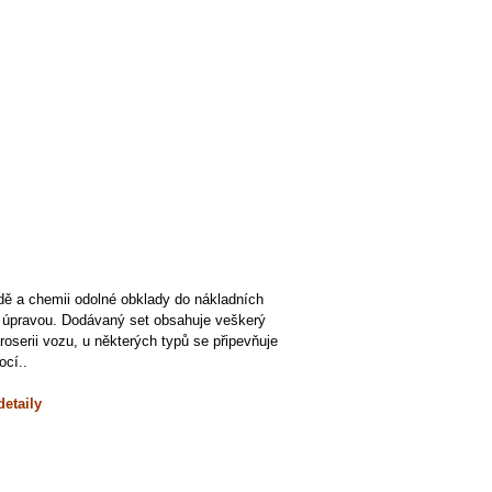
odě a chemii odolné obklady do nákladních
u úpravou. Dodávaný set obsahuje veškerý
roserii vozu, u některých typů se připevňuje
ocí..
detaily