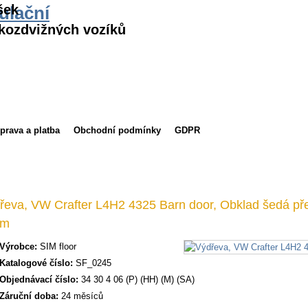
šek
ulační
kozdvižných vozíků
prava a platba
Obchodní podmínky
GDPR
řeva, VW Crafter L4H2 4325 Barn door, Obklad šedá pře
mm
Výrobce:
SIM floor
Katalogové číslo:
SF_0245
Objednávací číslo:
34 30 4 06 (P) (HH) (M) (SA)
Záruční doba:
24 měsíců