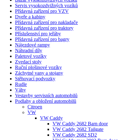
Servis vysokozdvižných vozíků
Přídavná zařízení pro VZV
Dveře a kabiny
Přídavná zařízení pro nakladače
Přídavná zařízení pro traktory
Příslušenství pro jeřáby
Přídavná zařízení pro bagry
Nájezdové rampy
Náhradní díly
Paletové vozíky
Zvedací stoly
Ruční plošinové vozíky
Záchytné vany a stojany
Stěhovací podvozky
Rudle
Váhy
Vestavby servisních automobilů
Podlahy a obložení automobilů
Citroen
VW
VW Caddy
VW Caddy 2682 Barn door
VW Caddy 2682 Tailgate
VW Caddy 2682 SD2