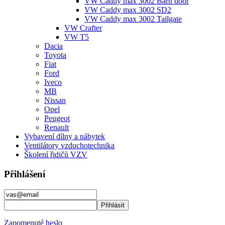
VW Caddy max 3002 Barn door
VW Caddy max 3002 SD2
VW Caddy max 3002 Tailgate
VW Crafter
VW T5
Dacia
Toyota
Fiat
Ford
Iveco
MB
Nissan
Opel
Peugeot
Renault
Vybavení dílny a nábytek
Ventilátory vzduchotechnika
Školení řidičů VZV
Přihlášení
Zapomenuté heslo