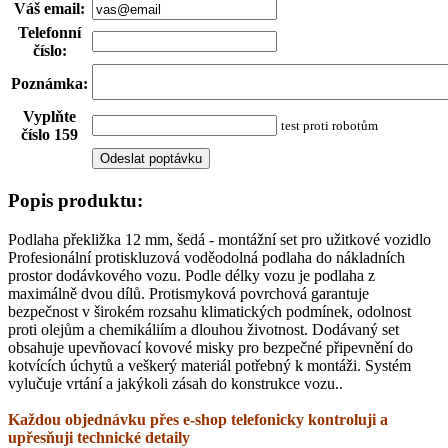
Váš email
:
Telefonní
číslo
:
Poznámka
:
Vyplňte
test proti robotům
číslo 159
Popis produktu:
Podlaha překližka 12 mm, šedá - montážní set pro užitkové vozidlo
Profesionální protiskluzová voděodolná podlaha do nákladních
prostor dodávkového vozu. Podle délky vozu je podlaha z
maximálně dvou dílů. Protismyková povrchová garantuje
bezpečnost v širokém rozsahu klimatických podmínek, odolnost
proti olejům a chemikáliím a dlouhou životnost. Dodávaný set
obsahuje upevňovací kovové misky pro bezpečné připevnění do
kotvících úchytů a veškerý materiál potřebný k montáži. Systém
vylučuje vrtání a jakýkoli zásah do konstrukce vozu..
Každou objednávku přes e-shop telefonicky kontroluji a
upřesňuji technické detaily