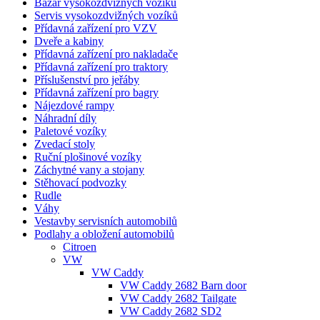
Bazar vysokozdvižných vozíků
Servis vysokozdvižných vozíků
Přídavná zařízení pro VZV
Dveře a kabiny
Přídavná zařízení pro nakladače
Přídavná zařízení pro traktory
Příslušenství pro jeřáby
Přídavná zařízení pro bagry
Nájezdové rampy
Náhradní díly
Paletové vozíky
Zvedací stoly
Ruční plošinové vozíky
Záchytné vany a stojany
Stěhovací podvozky
Rudle
Váhy
Vestavby servisních automobilů
Podlahy a obložení automobilů
Citroen
VW
VW Caddy
VW Caddy 2682 Barn door
VW Caddy 2682 Tailgate
VW Caddy 2682 SD2