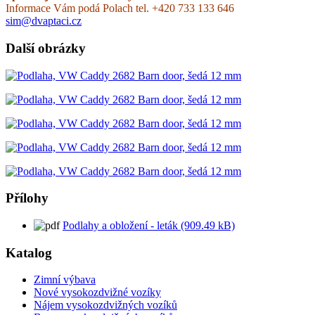
Informace Vám podá Polach tel. +420 733 133 646
sim@dvaptaci.cz
Další obrázky
Přílohy
Podlahy a obložení - leták (909.49 kB)
Katalog
Zimní výbava
Nové vysokozdvižné vozíky
Nájem vysokozdvižných vozíků