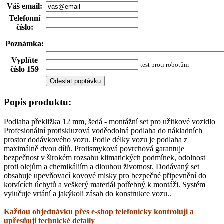
Váš email
:
Telefonní
číslo
:
Poznámka
:
Vyplňte
test proti robotům
číslo 159
Popis produktu:
Podlaha překližka 12 mm, šedá - montážní set pro užitkové vozidlo
Profesionální protiskluzová voděodolná podlaha do nákladních
prostor dodávkového vozu. Podle délky vozu je podlaha z
maximálně dvou dílů. Protismyková povrchová garantuje
bezpečnost v širokém rozsahu klimatických podmínek, odolnost
proti olejům a chemikáliím a dlouhou životnost. Dodávaný set
obsahuje upevňovací kovové misky pro bezpečné připevnění do
kotvících úchytů a veškerý materiál potřebný k montáži. Systém
vylučuje vrtání a jakýkoli zásah do konstrukce vozu..
Každou objednávku přes e-shop telefonicky kontroluji a
upřesňuji technické detaily