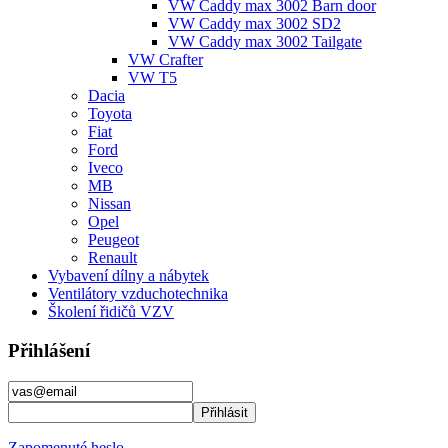
VW Caddy max 3002 Barn door
VW Caddy max 3002 SD2
VW Caddy max 3002 Tailgate
VW Crafter
VW T5
Dacia
Toyota
Fiat
Ford
Iveco
MB
Nissan
Opel
Peugeot
Renault
Vybavení dílny a nábytek
Ventilátory vzduchotechnika
Školení řidičů VZV
Přihlášení
Zapomenuté heslo