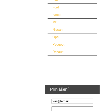
Ford
Iveco
MB
Nissan
Opel
Peugeot
Renault
Vybavení dílny a nábytek
Ventilátory vzduchotechnika
Školení řidičů VZV
Přihlášení