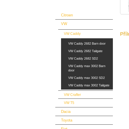
Podlahy a obložení automobilů
Citroen
VW
Pří
VW Caddy
VW Caddy 2682 Barn door
VW Caddy 2682 Tailgate
VW Caddy 2682 SD2
VW Caddy max 3002 Barn
door
VW Caddy max 3002 SD2
VW Caddy max 3002 Tailgate
VW Crafter
VW T5
Dacia
Toyota
Fiat