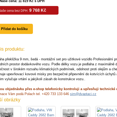
Naše cena: 11 819 Kč s DPH
9 768 Kč
Naše cena bez DPH:
Přidat do košíku
is produktu:
ha překližka 9 mm, šedá - montážní set pro užitkové vozidlo Profesionální p
dních prostor dodávkového vozu. Podle délky vozu je podlaha z maximálně d
čnost v širokém rozsahu klimatických podmínek, odolnost proti olejům a ch
uje upevňovací kovové misky pro bezpečné připevnění do kotvících úchytů a
m vylučuje vrtání a jakýkoli zásah do konstrukce vozu..
ou objednávku přes e-shop telefonicky kontroluji a upřesňuji technické 
rmace Vám podá Polach tel. +420 733 133 646
sim@dvaptaci.cz
ší obrázky