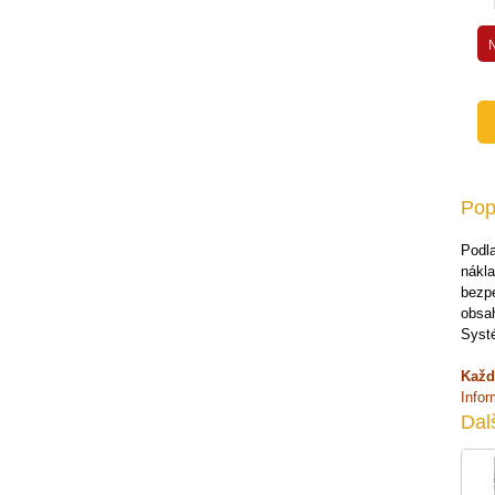
Dveře a kabiny
Přídavná zařízení pro nakladače
Přídavná zařízení pro traktory
Příslušenství pro jeřáby
Přídavná zařízení pro bagry
Nájezdové rampy
Pop
Náhradní díly
Paletové vozíky
Podla
nákla
Zvedací stoly
bezpe
Ruční plošinové vozíky
obsah
Systé
Záchytné vany a stojany
Každ
Stěhovací podvozky
Info
Rudle
Dal
Váhy
Vestavby servisních automobilů