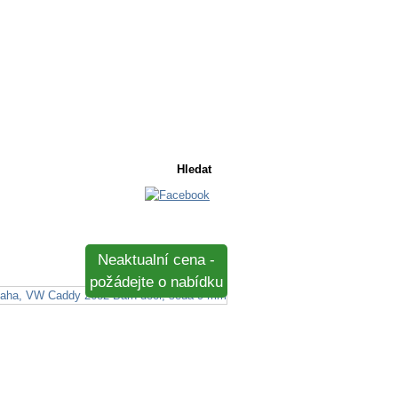
Košík
Košík je prázdný
Neaktualní cena -
požádejte o nabídku