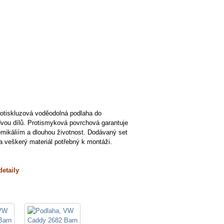
rotiskluzová voděodolná podlaha do
vou dílů. Protismyková povrchová garantuje
emikáliím a dlouhou životnost. Dodávaný set
 veškerý materiál potřebný k montáži.
detaily