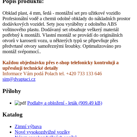
Popis produktu:
Obklad plast, 4 mm, šedá - montážní set pro užitkové vozidlo
Profesionální vodě a chemii odolné obklady do nákladních prostor
dodávkových vozidel. Sety jsou vyráběny z odolného ABS
voštinového plastu. Dodávaný set obsahuje veškerý materiál
potřebný k montáži. Vlastní montáž se provádí do originálních
otvorů v karoserii vozu, u některých typů se připevňuje přes
předvrtané otvory samořeznými šroubky. Optimalizováno pro
montáž svépomocí..
Každou objednávku přes e-shop telefonicky kontroluji a
upřesňuji technické detaily
Informace Vám podá Polach tel. +420 733 133 646
sim@dvaptaci.cz
Přílohy
Podlahy a obložení - leták (909.49 kB)
Katalog
Zimní výbava
Nové vysokozdvižné vozíky