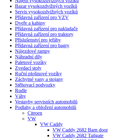
Nájem vysokozdvižných vozíků
Bazar vysokozdvižných vozíků
Servis vysokozdvižných vozíků
Přídavná zařízení pro VZV
Dveře a kabiny
Přídavná zařízení pro nakladače
Přídavná zařízení pro traktory
Příslušenství pro jeřáby
Přídavná zařízení pro bagry
Nájezdové rampy
Náhradní díly
Paletové vozíky
Zvedací stoly
Ruční plošinové vozíky
Záchytné vany a stojany
Stěhovací podvozky
Rudle
Váhy
Vestavby servisních automobilů
Podlahy a obložení automobilů
Citroen
VW
VW Caddy
VW Caddy 2682 Barn door
VW Caddy 2682 Tailgate