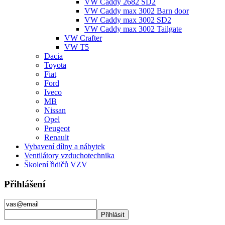
VW Caddy 2682 SD2
VW Caddy max 3002 Barn door
VW Caddy max 3002 SD2
VW Caddy max 3002 Tailgate
VW Crafter
VW T5
Dacia
Toyota
Fiat
Ford
Iveco
MB
Nissan
Opel
Peugeot
Renault
Vybavení dílny a nábytek
Ventilátory vzduchotechnika
Školení řidičů VZV
Přihlášení