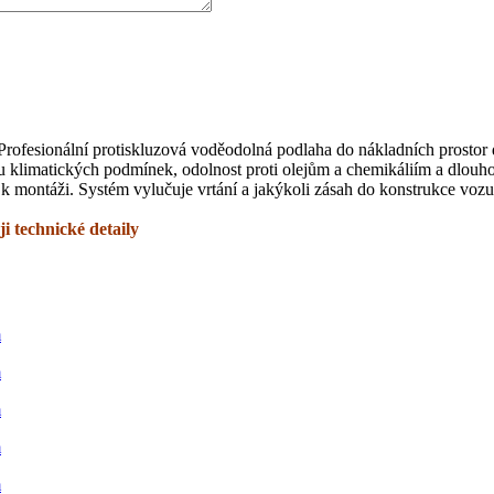
 Profesionální protiskluzová voděodolná podlaha do nákladních prost
u klimatických podmínek, odolnost proti olejům a chemikáliím a dlou
k montáži. Systém vylučuje vrtání a jakýkoli zásah do konstrukce vozu
i technické detaily