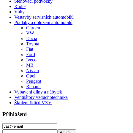
Stěhovací podvozky
Rudle
Váhy
Vestavby servisních automobilů
Podlahy a obložení automobilů
Citroen
VW
Dacia
Toyota
Fiat
Ford
Iveco
MB
Nissan
Opel
Peugeot
Renault
Vybavení dílny a nábytek
Ventilátory vzduchotechnika
Školení řidičů VZV
Přihlášení