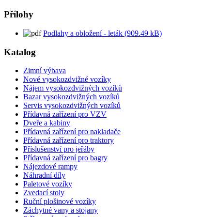
Přílohy
Podlahy a obložení - leták (909.49 kB)
Katalog
Zimní výbava
Nové vysokozdvižné vozíky
Nájem vysokozdvižných vozíků
Bazar vysokozdvižných vozíků
Servis vysokozdvižných vozíků
Přídavná zařízení pro VZV
Dveře a kabiny
Přídavná zařízení pro nakladače
Přídavná zařízení pro traktory
Příslušenství pro jeřáby
Přídavná zařízení pro bagry
Nájezdové rampy
Náhradní díly
Paletové vozíky
Zvedací stoly
Ruční plošinové vozíky
Záchytné vany a stojany