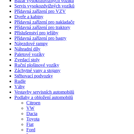
Bazar vysokozdvižných vozíků
Servis vysokozdvižných vozíků
Přídavná zařízení pro VZV
Dveře a kabiny
Přídavná zařízení pro nakladače
Přídavná zařízení pro traktory
Příslušenství pro jeřáby
Přídavná zařízení pro bagry
Nájezdové rampy
Náhradní díly
Paletové vozíky
Zvedací stoly
Ruční plošinové vozíky
Záchytné vany a stojany
Stěhovací podvozky
Rudle
Váhy
Vestavby servisních automobilů
Podlahy a obložení automobilů
Citroen
VW
Dacia
Toyota
Fiat
Ford