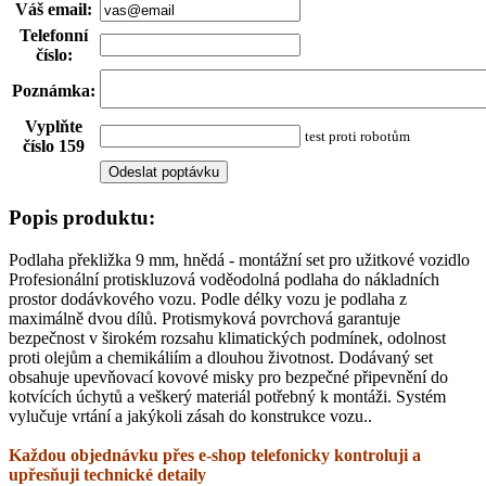
Váš email
:
Telefonní
číslo
:
Poznámka
:
Vyplňte
test proti robotům
číslo 159
Popis produktu:
Podlaha překližka 9 mm, hnědá - montážní set pro užitkové vozidlo
Profesionální protiskluzová voděodolná podlaha do nákladních
prostor dodávkového vozu. Podle délky vozu je podlaha z
maximálně dvou dílů. Protismyková povrchová garantuje
bezpečnost v širokém rozsahu klimatických podmínek, odolnost
proti olejům a chemikáliím a dlouhou životnost. Dodávaný set
obsahuje upevňovací kovové misky pro bezpečné připevnění do
kotvících úchytů a veškerý materiál potřebný k montáži. Systém
vylučuje vrtání a jakýkoli zásah do konstrukce vozu..
Každou objednávku přes e-shop telefonicky kontroluji a
upřesňuji technické detaily