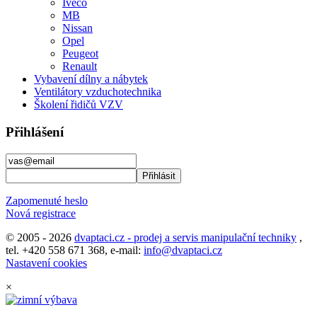
Iveco
MB
Nissan
Opel
Peugeot
Renault
Vybavení dílny a nábytek
Ventilátory vzduchotechnika
Školení řidičů VZV
Přihlášení
Zapomenuté heslo
Nová registrace
© 2005 - 2026
dvaptaci.cz - prodej a servis manipulační techniky
,
tel. +420 558 671 368, e-mail:
info@dvaptaci.cz
Nastavení cookies
×