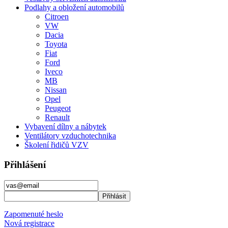
Podlahy a obložení automobilů
Citroen
VW
Dacia
Toyota
Fiat
Ford
Iveco
MB
Nissan
Opel
Peugeot
Renault
Vybavení dílny a nábytek
Ventilátory vzduchotechnika
Školení řidičů VZV
Přihlášení
Zapomenuté heslo
Nová registrace