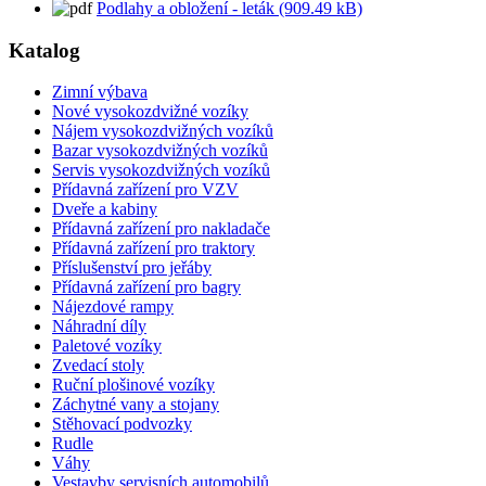
Podlahy a obložení - leták (909.49 kB)
Katalog
Zimní výbava
Nové vysokozdvižné vozíky
Nájem vysokozdvižných vozíků
Bazar vysokozdvižných vozíků
Servis vysokozdvižných vozíků
Přídavná zařízení pro VZV
Dveře a kabiny
Přídavná zařízení pro nakladače
Přídavná zařízení pro traktory
Příslušenství pro jeřáby
Přídavná zařízení pro bagry
Nájezdové rampy
Náhradní díly
Paletové vozíky
Zvedací stoly
Ruční plošinové vozíky
Záchytné vany a stojany
Stěhovací podvozky
Rudle
Váhy
Vestavby servisních automobilů