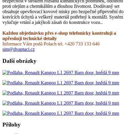
bezpečnost v širokém rozsahu klimatických podmínek, odolnost
proti olejům a chemikáliím a dlouhou životnost. Dodávaný set
obsahuje upevňovací kovové misky pro bezpečné připevnění do
kotvících úchytů a veškerý materiál potřebný k montáži. Systém
vylučuje vrtání a jakýkoli zásah do konstrukce vozu..
Každou objednávku přes e-shop telefonicky kontroluji a
upřesňuji technické detaily
Informace Vám podá Polach tel. +420 733 133 646
sim@dvaptaci.cz
Další obrázky
Přílohy