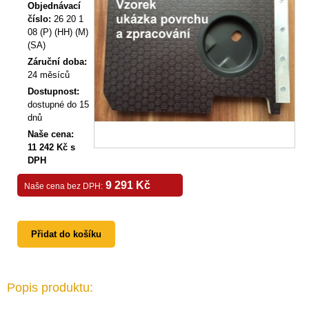
Objednávací
číslo:
26 20 1
08 (P) (HH) (M)
(SA)
Záruční doba:
24 měsíců
Dostupnost:
dostupné do 15
dnů
Naše cena:
11 242 Kč s
DPH
9 291 Kč
Naše cena bez DPH:
Přidat do košíku
Popis produktu: