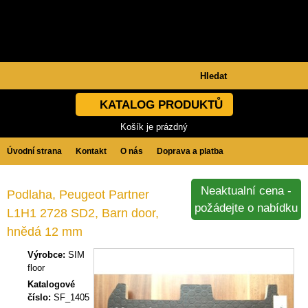
KATALOG PRODUKTŮ
Košík je prázdný
Úvodní strana
Kontakt
O nás
Doprava a platba
Obchodní podmínky
GDPR
Neaktualní cena -
Podlaha, Peugeot Partner
požádejte o nabídku
L1H1 2728 SD2, Barn door,
hnědá 12 mm
Výrobce:
SIM
floor
Katalogové
číslo:
SF_1405