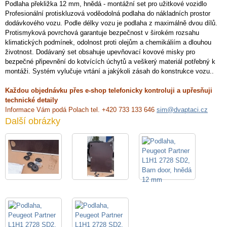
Podlaha překližka 12 mm, hnědá - montážní set pro užitkové vozidlo
Profesionální protiskluzová voděodolná podlaha do nákladních prostor
dodávkového vozu. Podle délky vozu je podlaha z maximálně dvou dílů.
Protismyková povrchová garantuje bezpečnost v širokém rozsahu
klimatických podmínek, odolnost proti olejům a chemikáliím a dlouhou
životnost. Dodávaný set obsahuje upevňovací kovové misky pro
bezpečné připevnění do kotvících úchytů a veškerý materiál potřebný k
montáži. Systém vylučuje vrtání a jakýkoli zásah do konstrukce vozu..
Každou objednávku přes e-shop telefonicky kontroluji a upřesňuji
technické detaily
Informace Vám podá Polach tel. +420 733 133 646
sim@dvaptaci.cz
Další obrázky