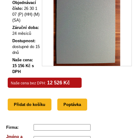
Objednávací
číslo:
26 30 1
07 (P) (HH) (M)
(SA)
Záruční doba:
24 měsíců
Dostupnost:
dostupné do 15
dnů
Naše cena:
15 156 Kč s
DPH
12 526 Kč
Naše cena bez DPH:
Přidat do košíku
Poptávka
Firma
:
Jméno a