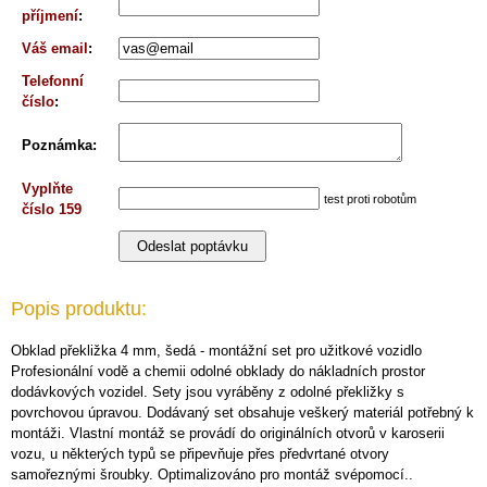
příjmení
:
Váš email
:
Telefonní
číslo
:
Poznámka
:
Vyplňte
test proti robotům
číslo 159
Popis produktu:
Obklad překližka 4 mm, šedá - montážní set pro užitkové vozidlo
Profesionální vodě a chemii odolné obklady do nákladních prostor
dodávkových vozidel. Sety jsou vyráběny z odolné překližky s
povrchovou úpravou. Dodávaný set obsahuje veškerý materiál potřebný k
montáži. Vlastní montáž se provádí do originálních otvorů v karoserii
vozu, u některých typů se připevňuje přes předvrtané otvory
samořeznými šroubky. Optimalizováno pro montáž svépomocí..