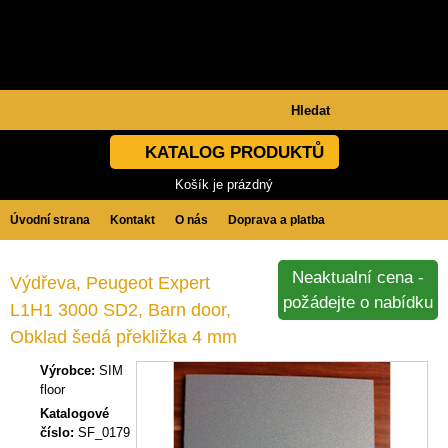
KATALOG PRODUKTŮ
Košík je prázdný
Úvodní strana
Kontakt
O nás
Doprava a platba
Obchodní podmínky
GDPR
Neaktualní cena -
Výdřeva, Peugeot Expert
požádejte o nabídku
L1H1 3000 SD2, Barn door,
Obklad šedá překližka 4 mm
Výrobce:
SIM
floor
Katalogové
číslo:
SF_0179