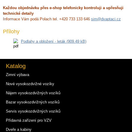
Každou objednávku přes e-shop telefonicky kontroluji a upřesňuji
technické detaily
Informace Vám podá Polach tel. +420 733 133 646
sim@dvaptaci.cz
Přílohy
Podlahy a obložení - leták (909.49 kB)
Katalog
Zimní výbava
Nové vysokozdvižné vozíky
Nájem vysokozdvižných vozíků
Bazar vysokozdvižných vozíků
Servis vysokozdvižných vozíků
Přídavná zařízení pro VZV
Dveře a kabiny