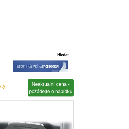
Košík
Košík je prázdný
Neaktualní cena -
yty
požádejte o nabídku