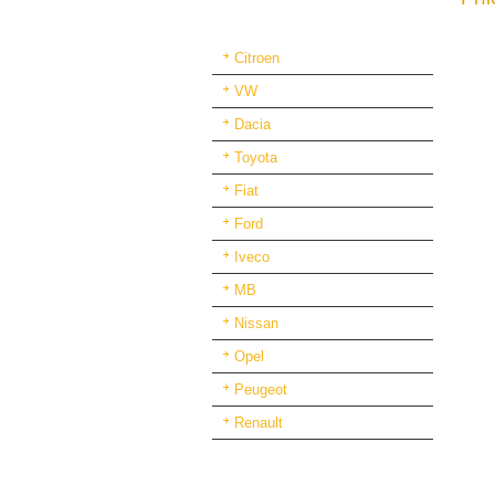
Podlahy a obložení automobilů
Citroen
VW
Dacia
Toyota
Fiat
Ford
Iveco
MB
Nissan
Opel
Peugeot
Renault
Vybavení dílny a nábytek
Ventilátory vzduchotechnika