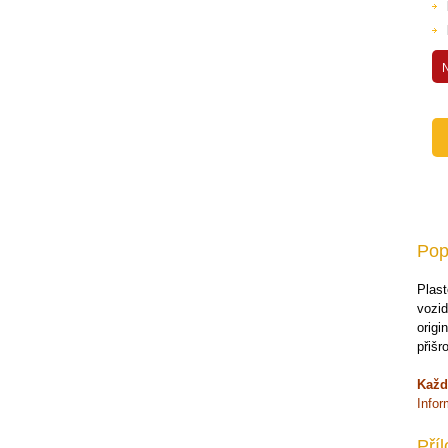
Dveře a kabiny
Přídavná zařízení pro nakladače
Přídavná zařízení pro traktory
Příslušenství pro jeřáby
Přídavná zařízení pro bagry
Nájezdové rampy
Náhradní díly
Paletové vozíky
Pop
Zvedací stoly
Ruční plošinové vozíky
Plas
vozid
Záchytné vany a stojany
origi
Stěhovací podvozky
přišr
Rudle
Každ
Info
Váhy
Vestavby servisních automobilů
Pří