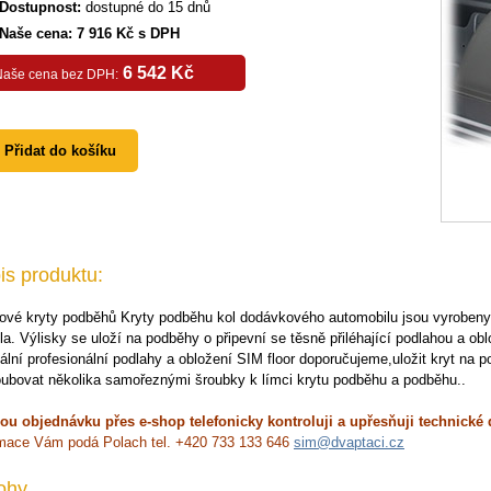
Dostupnost:
dostupné do 15 dnů
Naše cena: 7 916 Kč s DPH
6 542 Kč
Naše cena bez DPH:
Přidat do košíku
is produktu:
tové kryty podběhů Kryty podběhu kol dodávkového automobilu jsou vyrobeny
la. Výlisky se uloží na podběhy o připevní se těsně přiléhající podlahou a ob
nální profesionální podlahy a obložení SIM floor doporučujeme,uložit kryt na 
oubovat několika samořeznými šroubky k límci krytu podběhu a podběhu..
ou objednávku přes e-shop telefonicky kontroluji a upřesňuji technické 
rmace Vám podá Polach tel. +420 733 133 646
sim@dvaptaci.cz
lohy