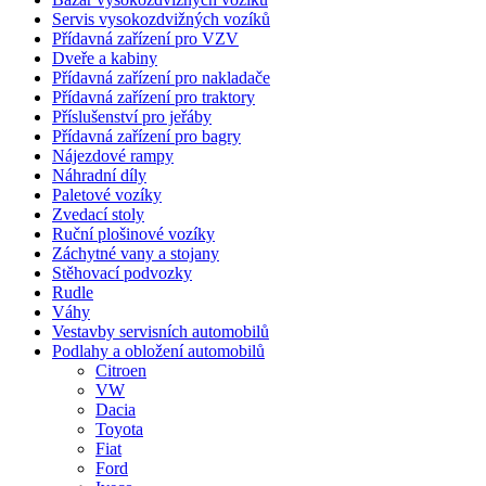
Servis vysokozdvižných vozíků
Přídavná zařízení pro VZV
Dveře a kabiny
Přídavná zařízení pro nakladače
Přídavná zařízení pro traktory
Příslušenství pro jeřáby
Přídavná zařízení pro bagry
Nájezdové rampy
Náhradní díly
Paletové vozíky
Zvedací stoly
Ruční plošinové vozíky
Záchytné vany a stojany
Stěhovací podvozky
Rudle
Váhy
Vestavby servisních automobilů
Podlahy a obložení automobilů
Citroen
VW
Dacia
Toyota
Fiat
Ford