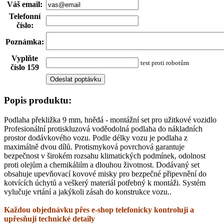
Váš email
:
Telefonní
číslo
:
Poznámka
:
Vyplňte
test proti robotům
číslo 159
Popis produktu:
Podlaha překližka 9 mm, hnědá - montážní set pro užitkové vozidlo
Profesionální protiskluzová voděodolná podlaha do nákladních
prostor dodávkového vozu. Podle délky vozu je podlaha z
maximálně dvou dílů. Protismyková povrchová garantuje
bezpečnost v širokém rozsahu klimatických podmínek, odolnost
proti olejům a chemikáliím a dlouhou životnost. Dodávaný set
obsahuje upevňovací kovové misky pro bezpečné připevnění do
kotvících úchytů a veškerý materiál potřebný k montáži. Systém
vylučuje vrtání a jakýkoli zásah do konstrukce vozu..
Každou objednávku přes e-shop telefonicky kontroluji a
upřesňuji technické detaily