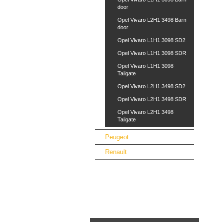
door
Opel Vivaro L2H1 3498 Barn
door
Opel Vivaro L1H1 3098 SD2
Opel Vivaro L1H1 3098 SDR
Opel Vivaro L1H1 3098
Tailgate
Opel Vivaro L2H1 3498 SD2
Opel Vivaro L2H1 3498 SDR
Opel Vivaro L2H1 3498
Tailgate
Peugeot
Renault
Vybavení dílny a nábytek
Ventilátory vzduchotechnika
Školení řidičů VZV