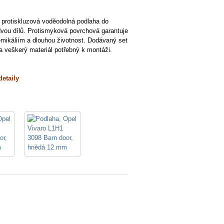
í protiskluzová voděodolná podlaha do
vou dílů. Protismyková povrchová garantuje
emikáliím a dlouhou životnost. Dodávaný set
 veškerý materiál potřebný k montáži.
detaily