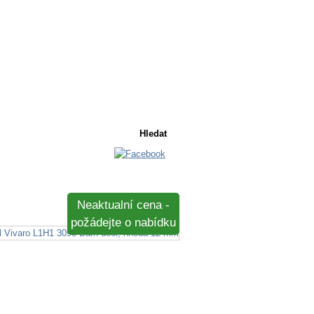
Košík
Košík je prázdný
Neaktualní cena -
požádejte o nabídku