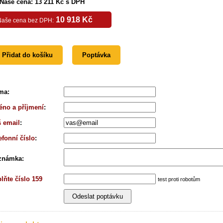
Naše cena: 13 211 Kč s DPH
10 918 Kč
Naše cena bez DPH:
Přidat do košíku
Poptávka
rma
:
no a příjmení
:
 email
:
efonní číslo
:
známka
:
lňte číslo 159
test proti robotům