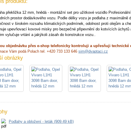
is produktu:
ha překližka 12 mm, hnědá - montážní set pro užitkové vozidlo Profesionáln
dních prostor dodávkového vozu. Podle délky vozu je podlaha z maximálně d
čnost v širokém rozsahu klimatických podmínek, odolnost proti olejům a ch
uje upevňovací kovové misky pro bezpečné připevnění do kotvících úchytů a
m vylučuje vrtání a jakýkoli zásah do konstrukce vozu..
ou objednávku přes e-shop telefonicky kontroluji a upřesňuji technické 
rmace Vám podá Polach tel. +420 733 133 646
sim@dvaptaci.cz
ší obrázky
lohy
Podlahy a obložení - leták (909.49 kB)