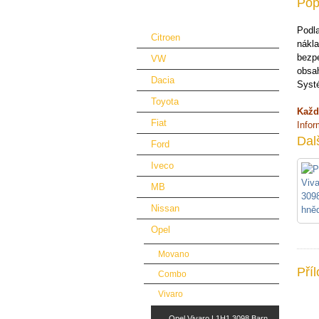
Pop
Podlahy a obložení automobilů
Podla
Citroen
nákla
bezpe
VW
obsah
Dacia
Systé
Toyota
Každ
Fiat
Info
Dal
Ford
Iveco
MB
Nissan
Opel
Movano
Pří
Combo
Vivaro
Opel Vivaro L1H1 3098 Barn