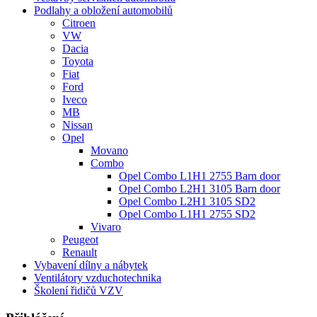
Podlahy a obložení automobilů
Citroen
VW
Dacia
Toyota
Fiat
Ford
Iveco
MB
Nissan
Opel
Movano
Combo
Opel Combo L1H1 2755 Barn door
Opel Combo L2H1 3105 Barn door
Opel Combo L2H1 3105 SD2
Opel Combo L1H1 2755 SD2
Vivaro
Peugeot
Renault
Vybavení dílny a nábytek
Ventilátory vzduchotechnika
Školení řidičů VZV