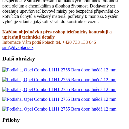
bezpečnost v širokém rozsahu klimatických podmínek, odolnost
proti olejům a chemikáliím a dlouhou životnost. Dodávaný set
obsahuje upevňovací kovové misky pro bezpečné připevnění do
kotvících úchytů a veškerý materiál potřebný k montáži. Systém
vylučuje vrtání a jakýkoli zásah do konstrukce vozu..
Každou objednávku přes e-shop telefonicky kontroluji a
upřesňuji technické detaily
Informace Vám podá Polach tel. +420 733 133 646
sim@dvaptaci.cz
Další obrázky
Přílohy