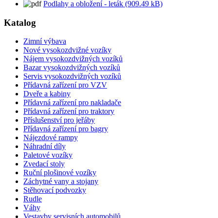
Podlahy a obložení - leták (909.49 kB)
Katalog
Zimní výbava
Nové vysokozdvižné vozíky
Nájem vysokozdvižných vozíků
Bazar vysokozdvižných vozíků
Servis vysokozdvižných vozíků
Přídavná zařízení pro VZV
Dveře a kabiny
Přídavná zařízení pro nakladače
Přídavná zařízení pro traktory
Příslušenství pro jeřáby
Přídavná zařízení pro bagry
Nájezdové rampy
Náhradní díly
Paletové vozíky
Zvedací stoly
Ruční plošinové vozíky
Záchytné vany a stojany
Stěhovací podvozky
Rudle
Váhy
Vestavby servisních automobilů