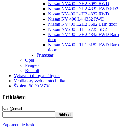
Nissan NV400 L3H2 3682 RWD
Nissan NV400 L3H2 4332 FWD SD2
Nissan NV400 L4H2 4332 RWD
Nissan NV 400 L4 4332 RWD
Nissan NV400 L2H2 3682 Barn door
Nissan NV200 L1H1 2725 SD2
Nissan NV400 L3H2 4332 FWD Barn
door
Nissan NV400 L1H1 3182 FWD Barn
door
Primastar
Opel
Peugeot
Renault
Vybavení dílny a nábytek
Ventilátory vzduchotechnika
Školení řidičů VZV
Přihlášení
Zapomenuté heslo