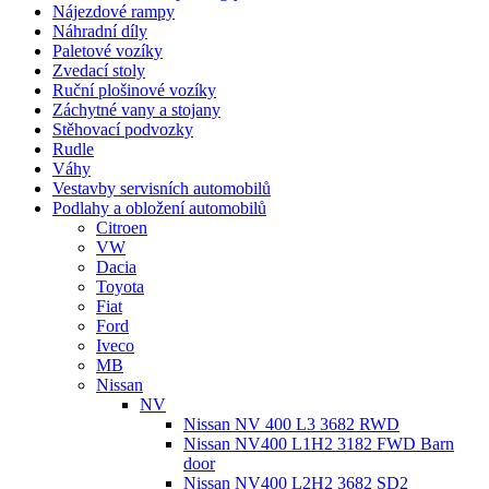
Nájezdové rampy
Náhradní díly
Paletové vozíky
Zvedací stoly
Ruční plošinové vozíky
Záchytné vany a stojany
Stěhovací podvozky
Rudle
Váhy
Vestavby servisních automobilů
Podlahy a obložení automobilů
Citroen
VW
Dacia
Toyota
Fiat
Ford
Iveco
MB
Nissan
NV
Nissan NV 400 L3 3682 RWD
Nissan NV400 L1H2 3182 FWD Barn
door
Nissan NV400 L2H2 3682 SD2