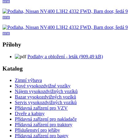
Přílohy
Podlahy a obložení - leták (909.49 kB)
Katalog
Zimní výbava
Nové vysokozdvižné vozíky
Nájem vysokozdvižných vozíků
Bazar vysokozdvižných vozíků
Servis vysokozdvižných vozíků
Přídavná zařízení pro VZV
Dveře a kabiny
Přídavná zařízení pro nakladače
Přídavná zařízení pro traktory
Příslušenství pro jeřáby
Přídavná zařízení pro bagry