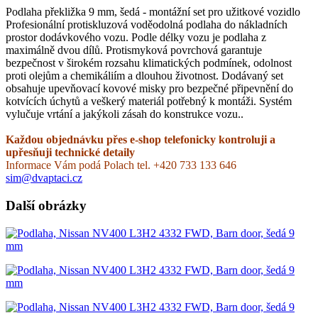
Podlaha překližka 9 mm, šedá - montážní set pro užitkové vozidlo
Profesionální protiskluzová voděodolná podlaha do nákladních
prostor dodávkového vozu. Podle délky vozu je podlaha z
maximálně dvou dílů. Protismyková povrchová garantuje
bezpečnost v širokém rozsahu klimatických podmínek, odolnost
proti olejům a chemikáliím a dlouhou životnost. Dodávaný set
obsahuje upevňovací kovové misky pro bezpečné připevnění do
kotvících úchytů a veškerý materiál potřebný k montáži. Systém
vylučuje vrtání a jakýkoli zásah do konstrukce vozu..
Každou objednávku přes e-shop telefonicky kontroluji a
upřesňuji technické detaily
Informace Vám podá Polach tel. +420 733 133 646
sim@dvaptaci.cz
Další obrázky