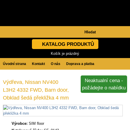
KATALOG PRODUKTŮ
Košík je prázdný
Úvodní strana
Kontakt
O nás
Doprava a platba
Obchodní podmínky
GDPR
Neaktualní cena -
Výdřeva, Nissan NV400
požádejte o nabídku
L3H2 4332 FWD, Barn door,
Obklad šedá překližka 4 mm
Výrobce:
SIM floor