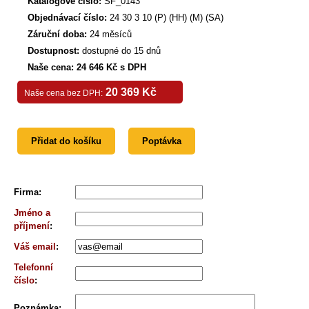
Katalogové číslo:
SF_0143
Objednávací číslo:
24 30 3 10 (P) (HH) (M) (SA)
Záruční doba:
24 měsíců
Dostupnost:
dostupné do 15 dnů
Naše cena: 24 646 Kč s DPH
20 369 Kč
Naše cena bez DPH:
Přidat do košíku
Poptávka
Firma
:
Jméno a
příjmení
:
Váš email
:
Telefonní
číslo
:
Poznámka
: