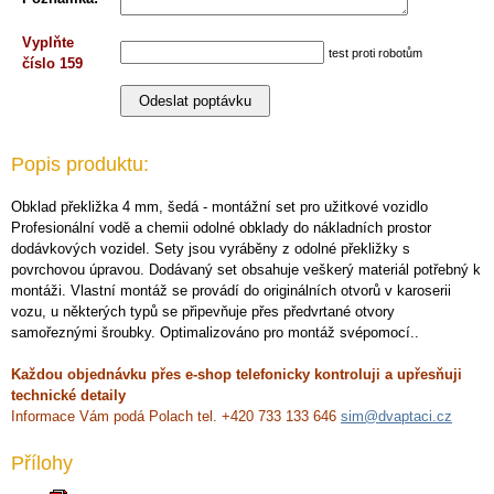
Vyplňte
test proti robotům
číslo 159
Popis produktu:
Obklad překližka 4 mm, šedá - montážní set pro užitkové vozidlo
Profesionální vodě a chemii odolné obklady do nákladních prostor
dodávkových vozidel. Sety jsou vyráběny z odolné překližky s
povrchovou úpravou. Dodávaný set obsahuje veškerý materiál potřebný k
montáži. Vlastní montáž se provádí do originálních otvorů v karoserii
vozu, u některých typů se připevňuje přes předvrtané otvory
samořeznými šroubky. Optimalizováno pro montáž svépomocí..
Každou objednávku přes e-shop telefonicky kontroluji a upřesňuji
technické detaily
Informace Vám podá Polach tel. +420 733 133 646
sim@dvaptaci.cz
Přílohy