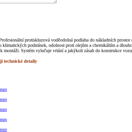
 Profesionální protiskluzová voděodolná podlaha do nákladních prost
u klimatických podmínek, odolnost proti olejům a chemikáliím a dlou
k montáži. Systém vylučuje vrtání a jakýkoli zásah do konstrukce vozu
i technické detaily