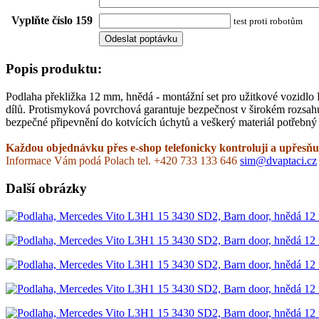
Vyplňte číslo 159
test proti robotům
Popis produktu:
Podlaha překližka 12 mm, hnědá - montážní set pro užitkové vozidlo
dílů. Protismyková povrchová garantuje bezpečnost v širokém rozsah
bezpečné připevnění do kotvících úchytů a veškerý materiál potřebný 
Každou objednávku přes e-shop telefonicky kontroluji a upřesňuj
Informace Vám podá Polach tel. +420 733 133 646
sim@dvaptaci.cz
Další obrázky