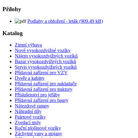
Přílohy
Podlahy a obložení - leták (909.49 kB)
Katalog
Zimní výbava
Nové vysokozdvižné vozíky
Nájem vysokozdvižných vozíků
Bazar vysokozdvižných vozíků
Servis vysokozdvižných vozíků
Přídavná zařízení pro VZV
Dveře a kabiny
Přídavná zařízení pro nakladače
Přídavná zařízení pro traktory
Příslušenství pro jeřáby
Přídavná zařízení pro bagry
Nájezdové rampy
Náhradní díly
Paletové vozíky
Zvedací stoly
Ruční plošinové vozíky
Záchytné vany a stojany