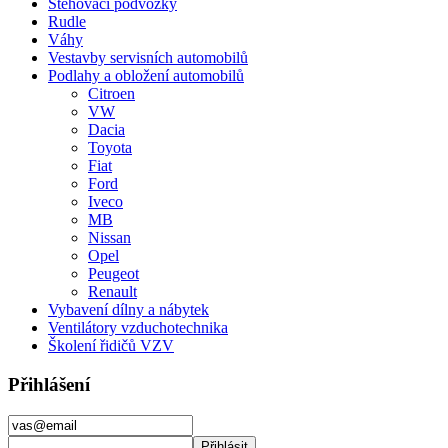
Stěhovací podvozky
Rudle
Váhy
Vestavby servisních automobilů
Podlahy a obložení automobilů
Citroen
VW
Dacia
Toyota
Fiat
Ford
Iveco
MB
Nissan
Opel
Peugeot
Renault
Vybavení dílny a nábytek
Ventilátory vzduchotechnika
Školení řidičů VZV
Přihlášení