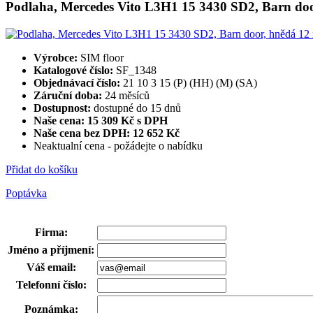
Podlaha, Mercedes Vito L3H1 15 3430 SD2, Barn do
Výrobce:
SIM floor
Katalogové číslo:
SF_1348
Objednávací číslo:
21 10 3 15 (P) (HH) (M) (SA)
Záruční doba:
24 měsíců
Dostupnost:
dostupné do 15 dnů
Naše cena: 15 309 Kč s DPH
Naše cena bez DPH:
12 652 Kč
Neaktualní cena - požádejte o nabídku
Přidat do košíku
Poptávka
Firma
:
Jméno a příjmení
:
Váš email
:
Telefonní číslo
:
Poznámka
: