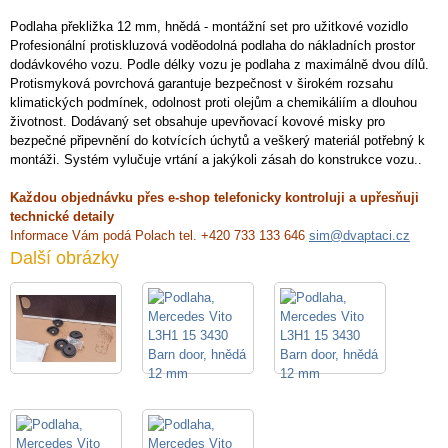
Podlaha překližka 12 mm, hnědá - montážní set pro užitkové vozidlo
Profesionální protiskluzová voděodolná podlaha do nákladních prostor
dodávkového vozu. Podle délky vozu je podlaha z maximálně dvou dílů.
Protismyková povrchová garantuje bezpečnost v širokém rozsahu
klimatických podmínek, odolnost proti olejům a chemikáliím a dlouhou
životnost. Dodávaný set obsahuje upevňovací kovové misky pro
bezpečné připevnění do kotvících úchytů a veškerý materiál potřebný k
montáži. Systém vylučuje vrtání a jakýkoli zásah do konstrukce vozu..
Každou objednávku přes e-shop telefonicky kontroluji a upřesňuji
technické detaily
Informace Vám podá Polach tel. +420 733 133 646
sim@dvaptaci.cz
Další obrázky