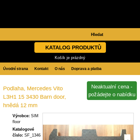
KATALOG PRODUKTŮ
Košík je prázdný
Úvodní strana
Kontakt
O nás
Doprava a platba
Obchodní podmínky
GDPR
Neaktualní cena -
Podlaha, Mercedes Vito
požádejte o nabídku
L3H1 15 3430 Barn door,
hnědá 12 mm
Výrobce:
SIM
floor
Katalogové
číslo:
SF_1346