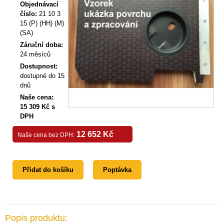
Objednávací
číslo:
21 10 3
15 (P) (HH) (M)
(SA)
Záruční doba:
24 měsíců
Dostupnost:
dostupné do 15
dnů
Naše cena:
15 309 Kč s
DPH
12 652 Kč
Naše cena bez DPH:
Přidat do košíku
Poptávka
Popis produktu: