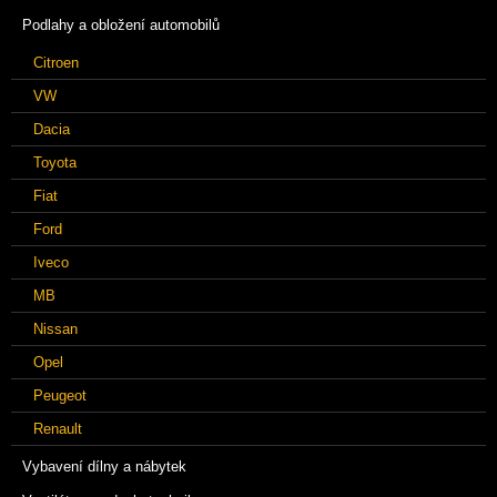
Podlahy a obložení automobilů
Citroen
VW
Dacia
Toyota
Fiat
Ford
Iveco
MB
Nissan
Opel
Peugeot
Renault
Vybavení dílny a nábytek