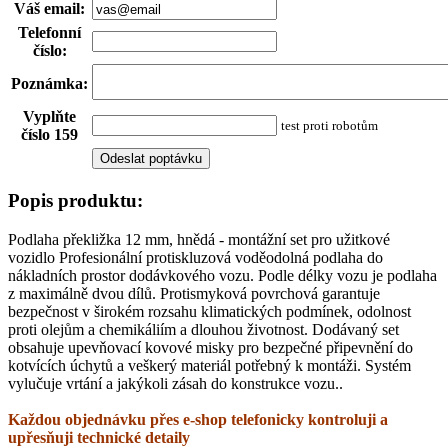
Váš email
:
Telefonní
číslo
:
Poznámka
:
Vyplňte
test proti robotům
číslo 159
Popis produktu:
Podlaha překližka 12 mm, hnědá - montážní set pro užitkové
vozidlo Profesionální protiskluzová voděodolná podlaha do
nákladních prostor dodávkového vozu. Podle délky vozu je podlaha
z maximálně dvou dílů. Protismyková povrchová garantuje
bezpečnost v širokém rozsahu klimatických podmínek, odolnost
proti olejům a chemikáliím a dlouhou životnost. Dodávaný set
obsahuje upevňovací kovové misky pro bezpečné připevnění do
kotvících úchytů a veškerý materiál potřebný k montáži. Systém
vylučuje vrtání a jakýkoli zásah do konstrukce vozu..
Každou objednávku přes e-shop telefonicky kontroluji a
upřesňuji technické detaily