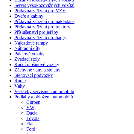
Servis vysokozdvižných vozíků
Přídavná zařízení pro VZV
Dveře a kabiny
Přídavná zařízení pro nakladače
Přídavná zařízení pro traktory
Příslušenství pro jeřáby
Přídavná zařízení pro bagry
Nájezdové rampy
Náhradní díly
Paletové vozíky
Zvedací stoly
Ruční plošinové vozíky
Záchytné vany a stojany
Stěhovací podvozky
Rudle
Váhy
Vestavby servisních automobilů
Podlahy a obložení automobilů
Citroen
VW
Dacia
Toyota
Fiat
Ford