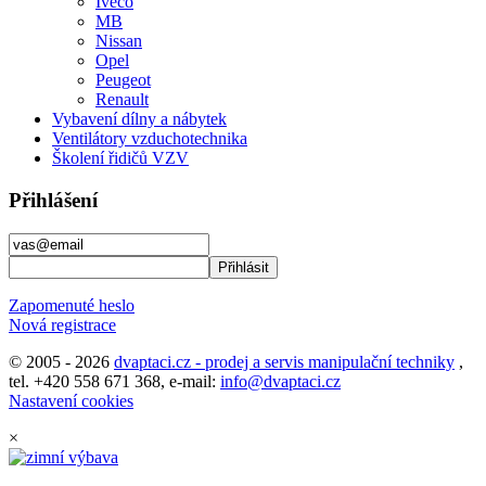
Iveco
MB
Nissan
Opel
Peugeot
Renault
Vybavení dílny a nábytek
Ventilátory vzduchotechnika
Školení řidičů VZV
Přihlášení
Zapomenuté heslo
Nová registrace
© 2005 - 2026
dvaptaci.cz - prodej a servis manipulační techniky
,
tel. +420 558 671 368, e-mail:
info@dvaptaci.cz
Nastavení cookies
×