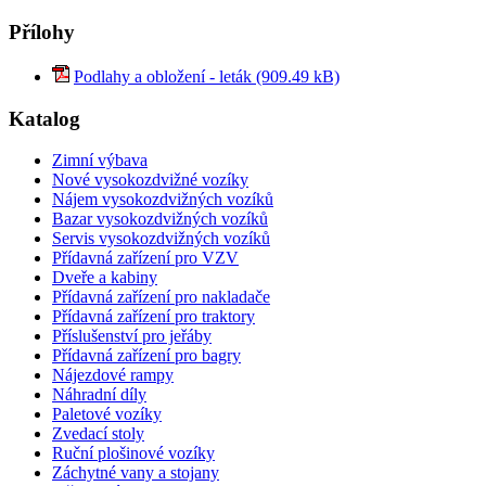
Přílohy
Podlahy a obložení - leták (909.49 kB)
Katalog
Zimní výbava
Nové vysokozdvižné vozíky
Nájem vysokozdvižných vozíků
Bazar vysokozdvižných vozíků
Servis vysokozdvižných vozíků
Přídavná zařízení pro VZV
Dveře a kabiny
Přídavná zařízení pro nakladače
Přídavná zařízení pro traktory
Příslušenství pro jeřáby
Přídavná zařízení pro bagry
Nájezdové rampy
Náhradní díly
Paletové vozíky
Zvedací stoly
Ruční plošinové vozíky
Záchytné vany a stojany