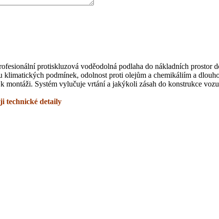
Profesionální protiskluzová voděodolná podlaha do nákladních prosto
u klimatických podmínek, odolnost proti olejům a chemikáliím a dlou
k montáži. Systém vylučuje vrtání a jakýkoli zásah do konstrukce vozu
i technické detaily