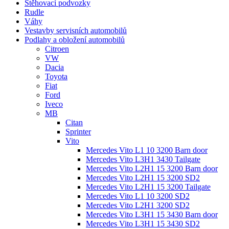
Stěhovací podvozky
Rudle
Váhy
Vestavby servisních automobilů
Podlahy a obložení automobilů
Citroen
VW
Dacia
Toyota
Fiat
Ford
Iveco
MB
Citan
Sprinter
Vito
Mercedes Vito L1 10 3200 Barn door
Mercedes Vito L3H1 3430 Tailgate
Mercedes Vito L2H1 15 3200 Barn door
Mercedes Vito L2H1 15 3200 SD2
Mercedes Vito L2H1 15 3200 Tailgate
Mercedes Vito L1 10 3200 SD2
Mercedes Vito L2H1 3200 SD2
Mercedes Vito L3H1 15 3430 Barn door
Mercedes Vito L3H1 15 3430 SD2