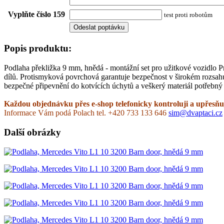
Vyplňte číslo 159
test proti robotům
Popis produktu:
Podlaha překližka 9 mm, hnědá - montážní set pro užitkové vozidlo 
dílů. Protismyková povrchová garantuje bezpečnost v širokém rozsah
bezpečné připevnění do kotvících úchytů a veškerý materiál potřebný 
Každou objednávku přes e-shop telefonicky kontroluji a upřesňuj
Informace Vám podá Polach tel. +420 733 133 646
sim@dvaptaci.cz
Další obrázky