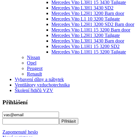
Mercedes Vito L3H1 15 3430 Tailgate
Mercedes Vito L3H1 3430 SD2
Mercedes Vito L2H1 3200 Barn door
Mercedes Vito L1 10 3200 Tailgate
Mercedes Vito L2H1 3200 SD2 Barn door
Mercedes Vito L1H1 15 3200 Barn door
Mercedes Vito L2H1 3200 Tailgate
Mercedes Vito L3H1 3430 Barn door
Mercedes Vito L1H1 15 3200 SD2
Mercedes Vito L1H1 15 3200 Tailgate
Nissan
Opel
Peugeot
Renault
Vybavení dílny a nábytek
Ventilátory vzduchotechnika
Školení řidičů VZV
Přihlášení
Zapomenuté heslo