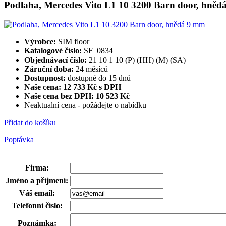
Podlaha, Mercedes Vito L1 10 3200 Barn door, hně
Výrobce:
SIM floor
Katalogové číslo:
SF_0834
Objednávací číslo:
21 10 1 10 (P) (HH) (M) (SA)
Záruční doba:
24 měsíců
Dostupnost:
dostupné do 15 dnů
Naše cena: 12 733 Kč s DPH
Naše cena bez DPH:
10 523 Kč
Neaktualní cena - požádejte o nabídku
Přidat do košíku
Poptávka
Firma
:
Jméno a příjmení
:
Váš email
:
Telefonní číslo
:
Poznámka
: