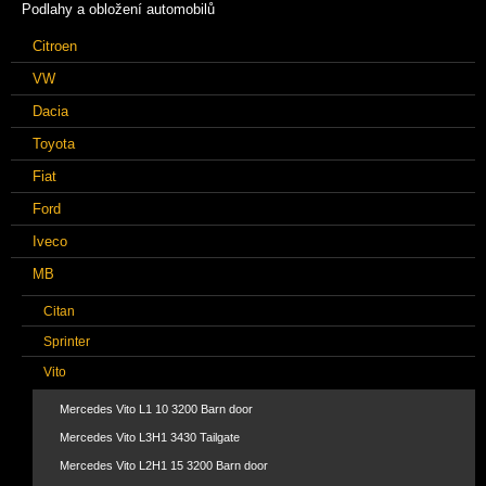
Podlahy a obložení automobilů
Citroen
VW
Dacia
Toyota
Fiat
Ford
Iveco
MB
Citan
Sprinter
Vito
Mercedes Vito L1 10 3200 Barn door
Mercedes Vito L3H1 3430 Tailgate
Mercedes Vito L2H1 15 3200 Barn door