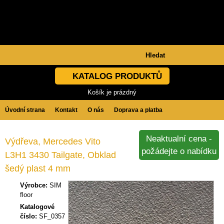
KATALOG PRODUKTŮ
Košík je prázdný
Úvodní strana
Kontakt
O nás
Doprava a platba
Obchodní podmínky
GDPR
Neaktualní cena -
Výdřeva, Mercedes Vito
požádejte o nabídku
L3H1 3430 Tailgate, Obklad
šedý plast 4 mm
Výrobce:
SIM
floor
Katalogové
číslo:
SF_0357