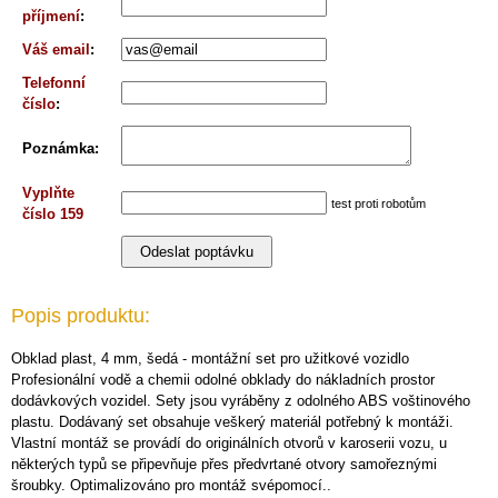
příjmení
:
Váš email
:
Telefonní
číslo
:
Poznámka
:
Vyplňte
test proti robotům
číslo 159
Popis produktu:
Obklad plast, 4 mm, šedá - montážní set pro užitkové vozidlo
Profesionální vodě a chemii odolné obklady do nákladních prostor
dodávkových vozidel. Sety jsou vyráběny z odolného ABS voštinového
plastu. Dodávaný set obsahuje veškerý materiál potřebný k montáži.
Vlastní montáž se provádí do originálních otvorů v karoserii vozu, u
některých typů se připevňuje přes předvrtané otvory samořeznými
šroubky. Optimalizováno pro montáž svépomocí..