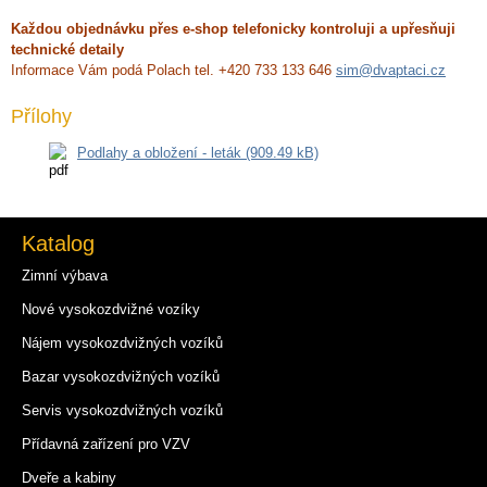
Každou objednávku přes e-shop telefonicky kontroluji a upřesňuji
technické detaily
Informace Vám podá Polach tel. +420 733 133 646
sim@dvaptaci.cz
Přílohy
Podlahy a obložení - leták (909.49 kB)
Katalog
Zimní výbava
Nové vysokozdvižné vozíky
Nájem vysokozdvižných vozíků
Bazar vysokozdvižných vozíků
Servis vysokozdvižných vozíků
Přídavná zařízení pro VZV
Dveře a kabiny