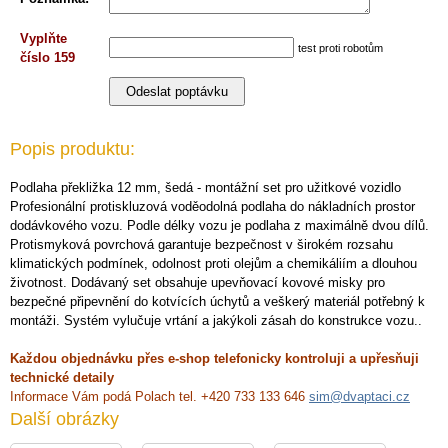
Vyplňte
test proti robotům
číslo 159
Popis produktu:
Podlaha překližka 12 mm, šedá - montážní set pro užitkové vozidlo
Profesionální protiskluzová voděodolná podlaha do nákladních prostor
dodávkového vozu. Podle délky vozu je podlaha z maximálně dvou dílů.
Protismyková povrchová garantuje bezpečnost v širokém rozsahu
klimatických podmínek, odolnost proti olejům a chemikáliím a dlouhou
životnost. Dodávaný set obsahuje upevňovací kovové misky pro
bezpečné připevnění do kotvících úchytů a veškerý materiál potřebný k
montáži. Systém vylučuje vrtání a jakýkoli zásah do konstrukce vozu..
Každou objednávku přes e-shop telefonicky kontroluji a upřesňuji
technické detaily
Informace Vám podá Polach tel. +420 733 133 646
sim@dvaptaci.cz
Další obrázky