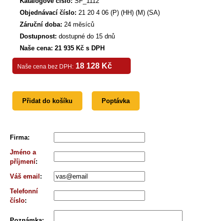
Katalogové číslo:
SF_1112
Objednávací číslo:
21 20 4 06 (P) (HH) (M) (SA)
Záruční doba:
24 měsíců
Dostupnost:
dostupné do 15 dnů
Naše cena: 21 935 Kč s DPH
18 128 Kč
Naše cena bez DPH:
Přidat do košíku
Poptávka
Firma
:
Jméno a
příjmení
:
Váš email
:
Telefonní
číslo
:
Poznámka
: