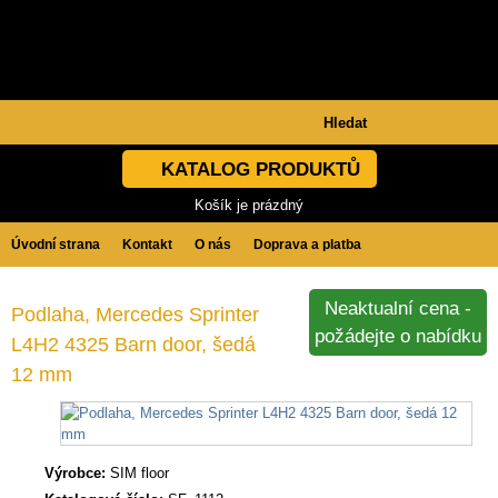
KATALOG PRODUKTŮ
Košík je prázdný
Úvodní strana
Kontakt
O nás
Doprava a platba
Obchodní podmínky
GDPR
Neaktualní cena -
Podlaha, Mercedes Sprinter
požádejte o nabídku
L4H2 4325 Barn door, šedá
12 mm
Výrobce:
SIM floor