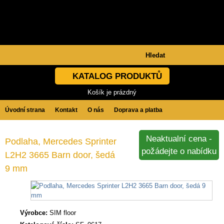
KATALOG PRODUKTŮ
Košík je prázdný
Úvodní strana
Kontakt
O nás
Doprava a platba
Obchodní podmínky
GDPR
Neaktualní cena -
Podlaha, Mercedes Sprinter
požádejte o nabídku
L2H2 3665 Barn door, šedá
9 mm
Výrobce:
SIM floor