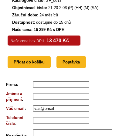
Katalogové číslo:
SF_0617
Objednávací číslo:
21 20 2 06 (P) (HH) (M) (SA)
Záruční doba:
24 měsíců
Dostupnost:
dostupné do 15 dnů
Naše cena: 16 299 Kč s DPH
13 470 Kč
Naše cena bez DPH:
Přidat do košíku
Poptávka
Firma
:
Jméno a
příjmení
:
Váš email
:
Telefonní
číslo
:
Poznámka
: