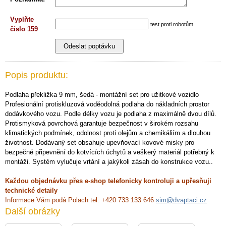
Vyplňte
test proti robotům
číslo 159
Popis produktu:
Podlaha překližka 9 mm, šedá - montážní set pro užitkové vozidlo
Profesionální protiskluzová voděodolná podlaha do nákladních prostor
dodávkového vozu. Podle délky vozu je podlaha z maximálně dvou dílů.
Protismyková povrchová garantuje bezpečnost v širokém rozsahu
klimatických podmínek, odolnost proti olejům a chemikáliím a dlouhou
životnost. Dodávaný set obsahuje upevňovací kovové misky pro
bezpečné připevnění do kotvících úchytů a veškerý materiál potřebný k
montáži. Systém vylučuje vrtání a jakýkoli zásah do konstrukce vozu..
Každou objednávku přes e-shop telefonicky kontroluji a upřesňuji
technické detaily
Informace Vám podá Polach tel. +420 733 133 646
sim@dvaptaci.cz
Další obrázky