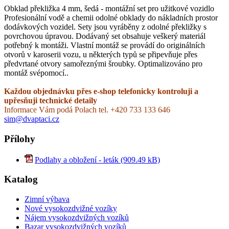
Obklad překližka 4 mm, šedá - montážní set pro užitkové vozidlo
Profesionální vodě a chemii odolné obklady do nákladních prostor
dodávkových vozidel. Sety jsou vyráběny z odolné překližky s
povrchovou úpravou. Dodávaný set obsahuje veškerý materiál
potřebný k montáži. Vlastní montáž se provádí do originálních
otvorů v karoserii vozu, u některých typů se připevňuje přes
předvrtané otvory samořeznými šroubky. Optimalizováno pro
montáž svépomocí..
Každou objednávku přes e-shop telefonicky kontroluji a
upřesňuji technické detaily
Informace Vám podá Polach tel. +420 733 133 646
sim@dvaptaci.cz
Přílohy
Podlahy a obložení - leták (909.49 kB)
Katalog
Zimní výbava
Nové vysokozdvižné vozíky
Nájem vysokozdvižných vozíků
Bazar vysokozdvižných vozíků