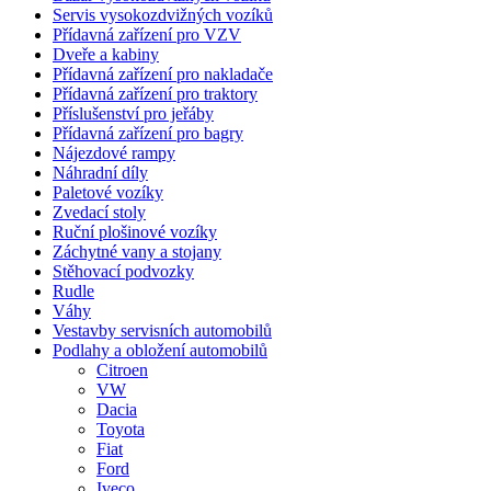
Servis vysokozdvižných vozíků
Přídavná zařízení pro VZV
Dveře a kabiny
Přídavná zařízení pro nakladače
Přídavná zařízení pro traktory
Příslušenství pro jeřáby
Přídavná zařízení pro bagry
Nájezdové rampy
Náhradní díly
Paletové vozíky
Zvedací stoly
Ruční plošinové vozíky
Záchytné vany a stojany
Stěhovací podvozky
Rudle
Váhy
Vestavby servisních automobilů
Podlahy a obložení automobilů
Citroen
VW
Dacia
Toyota
Fiat
Ford
Iveco