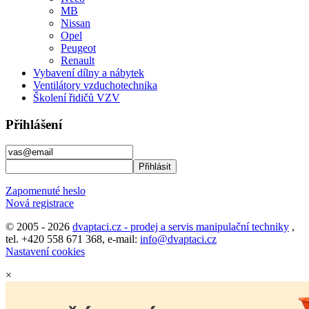
MB
Nissan
Opel
Peugeot
Renault
Vybavení dílny a nábytek
Ventilátory vzduchotechnika
Školení řidičů VZV
Přihlášení
Zapomenuté heslo
Nová registrace
© 2005 - 2026
dvaptaci.cz - prodej a servis manipulační techniky
,
tel. +420 558 671 368, e-mail:
info@dvaptaci.cz
Nastavení cookies
×