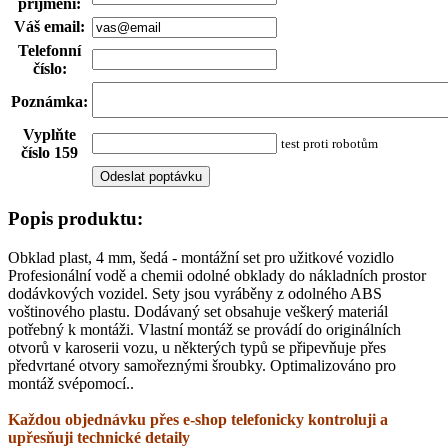
příjmení
:
Váš email
:
Telefonní
číslo
:
Poznámka
:
Vyplňte
test proti robotům
číslo 159
Popis produktu:
Obklad plast, 4 mm, šedá - montážní set pro užitkové vozidlo
Profesionální vodě a chemii odolné obklady do nákladních prostor
dodávkových vozidel. Sety jsou vyráběny z odolného ABS
voštinového plastu. Dodávaný set obsahuje veškerý materiál
potřebný k montáži. Vlastní montáž se provádí do originálních
otvorů v karoserii vozu, u některých typů se připevňuje přes
předvrtané otvory samořeznými šroubky. Optimalizováno pro
montáž svépomocí..
Každou objednávku přes e-shop telefonicky kontroluji a
upřesňuji technické detaily