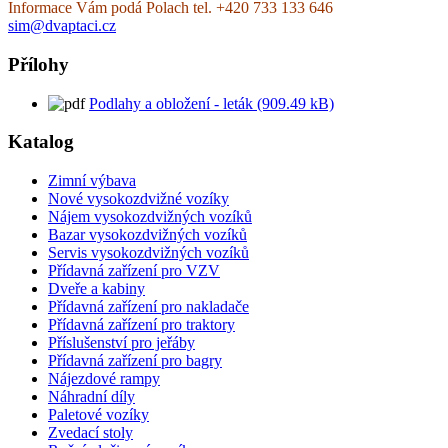
Informace Vám podá Polach tel. +420 733 133 646
sim@dvaptaci.cz
Přílohy
Podlahy a obložení - leták (909.49 kB)
Katalog
Zimní výbava
Nové vysokozdvižné vozíky
Nájem vysokozdvižných vozíků
Bazar vysokozdvižných vozíků
Servis vysokozdvižných vozíků
Přídavná zařízení pro VZV
Dveře a kabiny
Přídavná zařízení pro nakladače
Přídavná zařízení pro traktory
Příslušenství pro jeřáby
Přídavná zařízení pro bagry
Nájezdové rampy
Náhradní díly
Paletové vozíky
Zvedací stoly