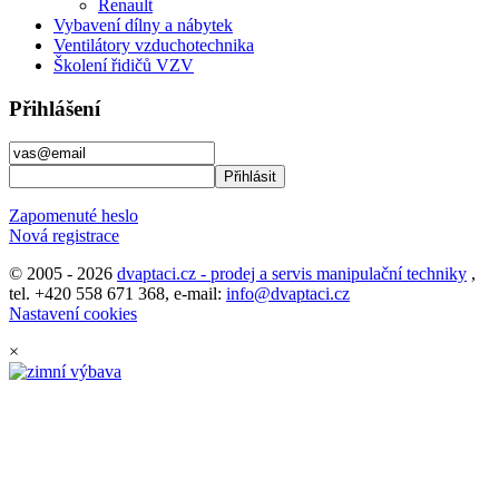
Renault
Vybavení dílny a nábytek
Ventilátory vzduchotechnika
Školení řidičů VZV
Přihlášení
Zapomenuté heslo
Nová registrace
© 2005 - 2026
dvaptaci.cz - prodej a servis manipulační techniky
,
tel. +420 558 671 368, e-mail:
info@dvaptaci.cz
Nastavení cookies
×