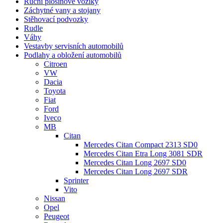
Ruční plošinové vozíky
Záchytné vany a stojany
Stěhovací podvozky
Rudle
Váhy
Vestavby servisních automobilů
Podlahy a obložení automobilů
Citroen
VW
Dacia
Toyota
Fiat
Ford
Iveco
MB
Citan
Mercedes Citan Compact 2313 SD0
Mercedes Citan Etra Long 3081 SDR
Mercedes Citan Long 2697 SD0
Mercedes Citan Long 2697 SDR
Sprinter
Vito
Nissan
Opel
Peugeot