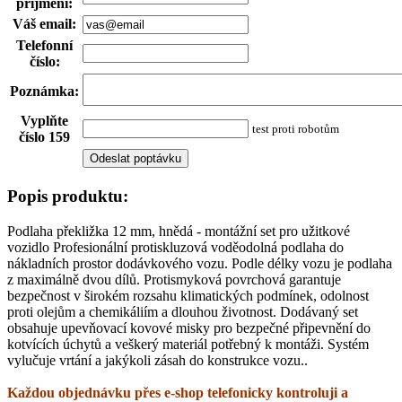
příjmení
:
Váš email
:
Telefonní
číslo
:
Poznámka
:
Vyplňte
test proti robotům
číslo 159
Popis produktu:
Podlaha překližka 12 mm, hnědá - montážní set pro užitkové
vozidlo Profesionální protiskluzová voděodolná podlaha do
nákladních prostor dodávkového vozu. Podle délky vozu je podlaha
z maximálně dvou dílů. Protismyková povrchová garantuje
bezpečnost v širokém rozsahu klimatických podmínek, odolnost
proti olejům a chemikáliím a dlouhou životnost. Dodávaný set
obsahuje upevňovací kovové misky pro bezpečné připevnění do
kotvících úchytů a veškerý materiál potřebný k montáži. Systém
vylučuje vrtání a jakýkoli zásah do konstrukce vozu..
Každou objednávku přes e-shop telefonicky kontroluji a