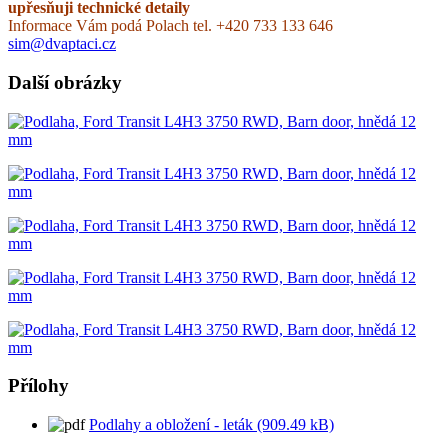
upřesňuji technické detaily
Informace Vám podá Polach tel. +420 733 133 646
sim@dvaptaci.cz
Další obrázky
Přílohy
Podlahy a obložení - leták (909.49 kB)