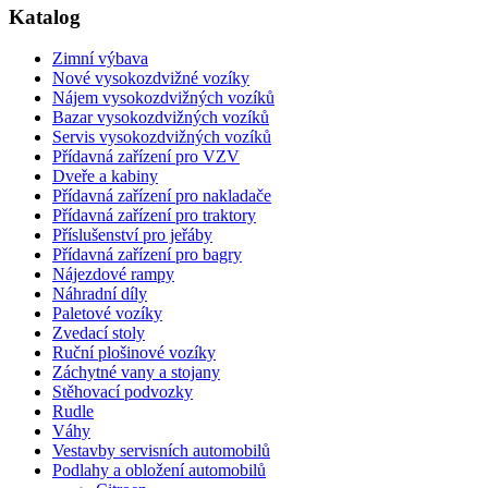
Katalog
Zimní výbava
Nové vysokozdvižné vozíky
Nájem vysokozdvižných vozíků
Bazar vysokozdvižných vozíků
Servis vysokozdvižných vozíků
Přídavná zařízení pro VZV
Dveře a kabiny
Přídavná zařízení pro nakladače
Přídavná zařízení pro traktory
Příslušenství pro jeřáby
Přídavná zařízení pro bagry
Nájezdové rampy
Náhradní díly
Paletové vozíky
Zvedací stoly
Ruční plošinové vozíky
Záchytné vany a stojany
Stěhovací podvozky
Rudle
Váhy
Vestavby servisních automobilů
Podlahy a obložení automobilů