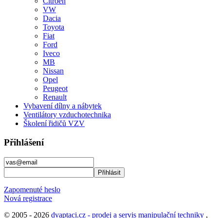
Citroen
VW
Dacia
Toyota
Fiat
Ford
Iveco
MB
Nissan
Opel
Peugeot
Renault
Vybavení dílny a nábytek
Ventilátory vzduchotechnika
Školení řidičů VZV
Přihlášení
Zapomenuté heslo
Nová registrace
© 2005 - 2026
dvaptaci.cz - prodej a servis manipulační techniky
,