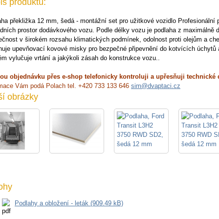
is produktu:
ha překližka 12 mm, šedá - montážní set pro užitkové vozidlo Profesionální
dních prostor dodávkového vozu. Podle délky vozu je podlaha z maximálně d
čnost v širokém rozsahu klimatických podmínek, odolnost proti olejům a ch
uje upevňovací kovové misky pro bezpečné připevnění do kotvících úchytů a
m vylučuje vrtání a jakýkoli zásah do konstrukce vozu..
ou objednávku přes e-shop telefonicky kontroluji a upřesňuji technické 
rmace Vám podá Polach tel. +420 733 133 646
sim@dvaptaci.cz
ší obrázky
lohy
Podlahy a obložení - leták (909.49 kB)