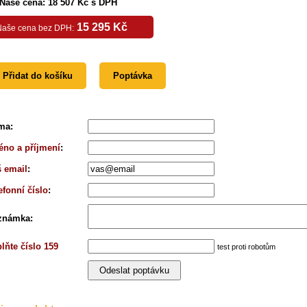
Naše cena: 18 507 Kč s DPH
15 295 Kč
Naše cena bez DPH:
Přidat do košíku
Poptávka
rma
:
no a příjmení
:
 email
:
efonní číslo
:
známka
:
lňte číslo 159
test proti robotům