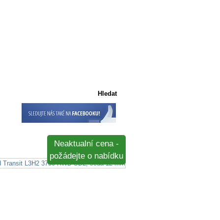
Košík
Košík je prázdný
Neaktualní cena -
požádejte o nabídku