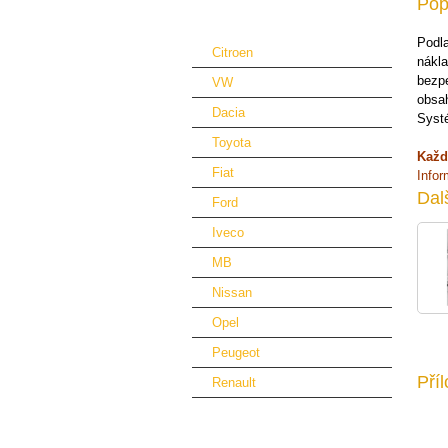
Pop
Podlahy a obložení automobilů
Podla
Citroen
nákla
bezpe
VW
obsah
Dacia
Systé
Toyota
Každ
Fiat
Info
Dal
Ford
Iveco
MB
Nissan
Opel
Peugeot
Pří
Renault
Vybavení dílny a nábytek
Ventilátory vzduchotechnika