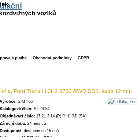
šek
ulační
kozdvižných vozíků
prava a platba
Obchodní podmínky
GDPR
laha, Ford Transit L3H2 3750 RWD SD2, šedá 12 mm
Výrobce:
SIM floor
Katalogové číslo:
SF_1054
Objednávací číslo:
17 21 3 14 (P) (HH) (M) (SA)
Záruční doba:
24 měsíců
Dostupnost:
dostupné do 15 dnů