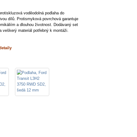
 protiskluzová voděodolná podlaha do
vou dílů. Protismyková povrchová garantuje
emikáliím a dlouhou životnost. Dodávaný set
 veškerý materiál potřebný k montáži.
detaily