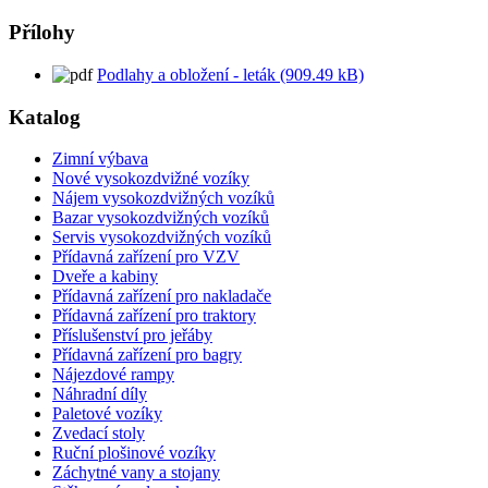
Přílohy
Podlahy a obložení - leták (909.49 kB)
Katalog
Zimní výbava
Nové vysokozdvižné vozíky
Nájem vysokozdvižných vozíků
Bazar vysokozdvižných vozíků
Servis vysokozdvižných vozíků
Přídavná zařízení pro VZV
Dveře a kabiny
Přídavná zařízení pro nakladače
Přídavná zařízení pro traktory
Příslušenství pro jeřáby
Přídavná zařízení pro bagry
Nájezdové rampy
Náhradní díly
Paletové vozíky
Zvedací stoly
Ruční plošinové vozíky
Záchytné vany a stojany