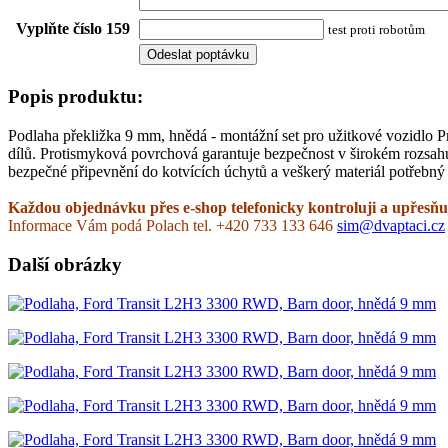
Vyplňte číslo 159
test proti robotům
Popis produktu:
Podlaha překližka 9 mm, hnědá - montážní set pro užitkové vozidlo 
dílů. Protismyková povrchová garantuje bezpečnost v širokém rozsah
bezpečné připevnění do kotvících úchytů a veškerý materiál potřebný 
Každou objednávku přes e-shop telefonicky kontroluji a upřesňuj
Informace Vám podá Polach tel. +420 733 133 646
sim@dvaptaci.cz
Další obrázky