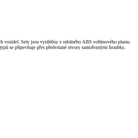
ch vozidel. Sety jsou vyráběny z odolného ABS voštinového plastu.
 typů se připevňuje přes předvrtané otvory samořeznými šroubky.