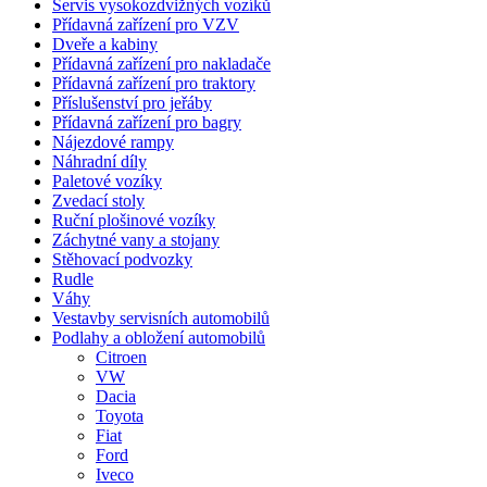
Servis vysokozdvižných vozíků
Přídavná zařízení pro VZV
Dveře a kabiny
Přídavná zařízení pro nakladače
Přídavná zařízení pro traktory
Příslušenství pro jeřáby
Přídavná zařízení pro bagry
Nájezdové rampy
Náhradní díly
Paletové vozíky
Zvedací stoly
Ruční plošinové vozíky
Záchytné vany a stojany
Stěhovací podvozky
Rudle
Váhy
Vestavby servisních automobilů
Podlahy a obložení automobilů
Citroen
VW
Dacia
Toyota
Fiat
Ford
Iveco