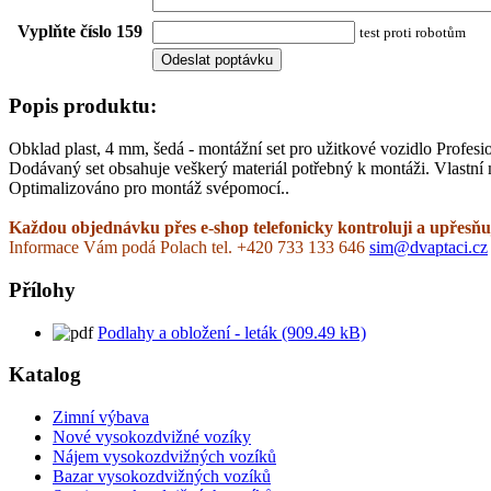
Vyplňte číslo 159
test proti robotům
Popis produktu:
Obklad plast, 4 mm, šedá - montážní set pro užitkové vozidlo Profes
Dodávaný set obsahuje veškerý materiál potřebný k montáži. Vlastní 
Optimalizováno pro montáž svépomocí..
Každou objednávku přes e-shop telefonicky kontroluji a upřesňuj
Informace Vám podá Polach tel. +420 733 133 646
sim@dvaptaci.cz
Přílohy
Podlahy a obložení - leták (909.49 kB)
Katalog
Zimní výbava
Nové vysokozdvižné vozíky
Nájem vysokozdvižných vozíků
Bazar vysokozdvižných vozíků