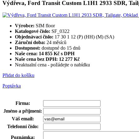
Výdřeva, Ford Transit Custom L1H1 2933 SDR, Tailg
Výrobce:
SIM floor
Katalogové číslo:
SF_0322
Objednávací číslo:
17 30 1 12 (P) (HH) (M) (SA)
Záruční doba:
24 měsíců
Dostupnost:
dostupné do 15 dnů
Naše cena: 14 855 Kč s DPH
Naše cena bez DPH:
12 277 Kč
Neaktualní cena - požádejte o nabídku
Přidat do košíku
Poptávka
Firma
:
Jméno a příjmení
:
Váš email
:
Telefonní číslo
:
Poznámka
: