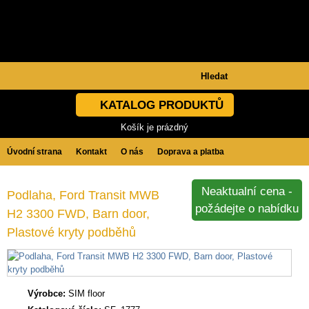
KATALOG PRODUKTŮ
Košík je prázdný
Úvodní strana
Kontakt
O nás
Doprava a platba
Obchodní podmínky
GDPR
Neaktualní cena -
Podlaha, Ford Transit MWB
požádejte o nabídku
H2 3300 FWD, Barn door,
Plastové kryty podběhů
Výrobce:
SIM floor