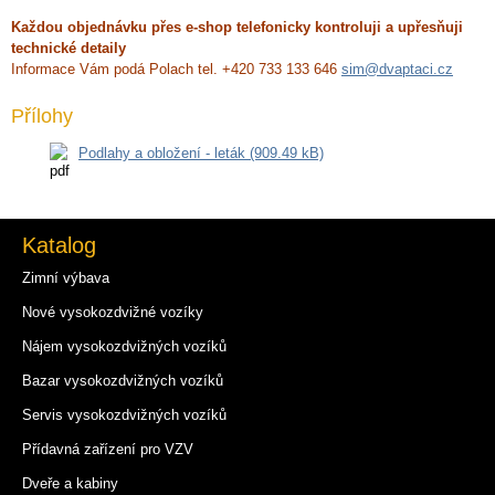
Každou objednávku přes e-shop telefonicky kontroluji a upřesňuji
technické detaily
Informace Vám podá Polach tel. +420 733 133 646
sim@dvaptaci.cz
Přílohy
Podlahy a obložení - leták (909.49 kB)
Katalog
Zimní výbava
Nové vysokozdvižné vozíky
Nájem vysokozdvižných vozíků
Bazar vysokozdvižných vozíků
Servis vysokozdvižných vozíků
Přídavná zařízení pro VZV
Dveře a kabiny