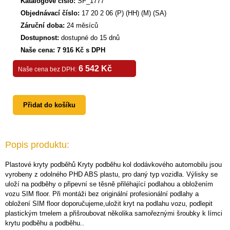
Katalogové číslo:
SF_1777
Objednávací číslo:
17 20 2 06 (P) (HH) (M) (SA)
Záruční doba:
24 měsíců
Dostupnost:
dostupné do 15 dnů
Naše cena: 7 916 Kč s DPH
6 542 Kč
Naše cena bez DPH:
Přidat do košíku
Popis produktu:
Plastové kryty podběhů Kryty podběhu kol dodávkového automobilu jsou
vyrobeny z odolného PHD ABS plastu, pro daný typ vozidla. Výlisky se
uloží na podběhy o připevní se těsně přiléhající podlahou a obložením
vozu SIM floor. Při montáži bez originální profesionální podlahy a
obložení SIM floor doporučujeme,uložit kryt na podlahu vozu, podlepit
plastickým tmelem a přišroubovat několika samořeznými šroubky k límci
krytu podběhu a podběhu..