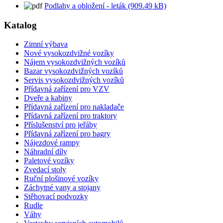
Podlahy a obložení - leták (909.49 kB)
Katalog
Zimní výbava
Nové vysokozdvižné vozíky
Nájem vysokozdvižných vozíků
Bazar vysokozdvižných vozíků
Servis vysokozdvižných vozíků
Přídavná zařízení pro VZV
Dveře a kabiny
Přídavná zařízení pro nakladače
Přídavná zařízení pro traktory
Příslušenství pro jeřáby
Přídavná zařízení pro bagry
Nájezdové rampy
Náhradní díly
Paletové vozíky
Zvedací stoly
Ruční plošinové vozíky
Záchytné vany a stojany
Stěhovací podvozky
Rudle
Váhy