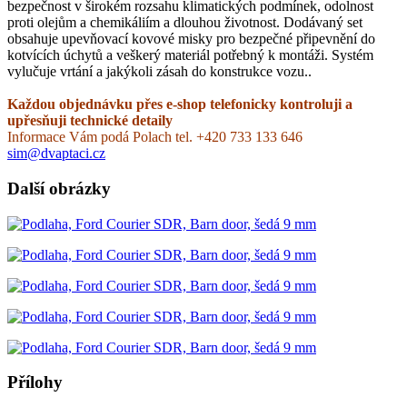
bezpečnost v širokém rozsahu klimatických podmínek, odolnost
proti olejům a chemikáliím a dlouhou životnost. Dodávaný set
obsahuje upevňovací kovové misky pro bezpečné připevnění do
kotvících úchytů a veškerý materiál potřebný k montáži. Systém
vylučuje vrtání a jakýkoli zásah do konstrukce vozu..
Každou objednávku přes e-shop telefonicky kontroluji a
upřesňuji technické detaily
Informace Vám podá Polach tel. +420 733 133 646
sim@dvaptaci.cz
Další obrázky
Přílohy