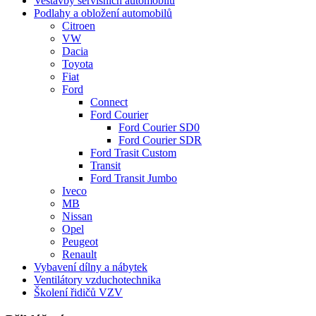
Vestavby servisních automobilů
Podlahy a obložení automobilů
Citroen
VW
Dacia
Toyota
Fiat
Ford
Connect
Ford Courier
Ford Courier SD0
Ford Courier SDR
Ford Trasit Custom
Transit
Ford Transit Jumbo
Iveco
MB
Nissan
Opel
Peugeot
Renault
Vybavení dílny a nábytek
Ventilátory vzduchotechnika
Školení řidičů VZV