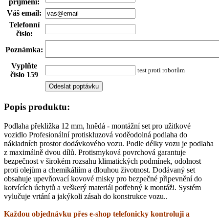
příjmení
:
Váš email
:
Telefonní
číslo
:
Poznámka
:
Vyplňte
test proti robotům
číslo 159
Popis produktu:
Podlaha překližka 12 mm, hnědá - montážní set pro užitkové
vozidlo Profesionální protiskluzová voděodolná podlaha do
nákladních prostor dodávkového vozu. Podle délky vozu je podlaha
z maximálně dvou dílů. Protismyková povrchová garantuje
bezpečnost v širokém rozsahu klimatických podmínek, odolnost
proti olejům a chemikáliím a dlouhou životnost. Dodávaný set
obsahuje upevňovací kovové misky pro bezpečné připevnění do
kotvících úchytů a veškerý materiál potřebný k montáži. Systém
vylučuje vrtání a jakýkoli zásah do konstrukce vozu..
Každou objednávku přes e-shop telefonicky kontroluji a