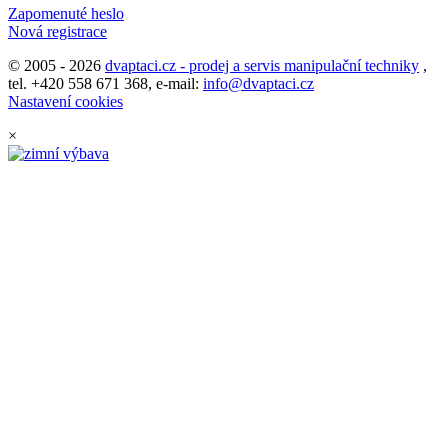
Zapomenuté heslo
Nová registrace
© 2005 - 2026
dvaptaci.cz - prodej a servis manipulační techniky
,
tel. +420 558 671 368, e-mail:
info@dvaptaci.cz
Nastavení cookies
×