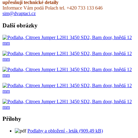
upřesňuji technické detaily
Informace Vám podá Polach tel. +420 733 133 646
sim@dvaptaci.cz
Další obrázky
Přílohy
Podlahy a obložení - leták (909.49 kB)