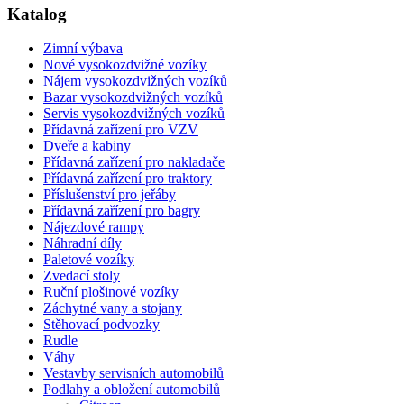
Katalog
Zimní výbava
Nové vysokozdvižné vozíky
Nájem vysokozdvižných vozíků
Bazar vysokozdvižných vozíků
Servis vysokozdvižných vozíků
Přídavná zařízení pro VZV
Dveře a kabiny
Přídavná zařízení pro nakladače
Přídavná zařízení pro traktory
Příslušenství pro jeřáby
Přídavná zařízení pro bagry
Nájezdové rampy
Náhradní díly
Paletové vozíky
Zvedací stoly
Ruční plošinové vozíky
Záchytné vany a stojany
Stěhovací podvozky
Rudle
Váhy
Vestavby servisních automobilů
Podlahy a obložení automobilů