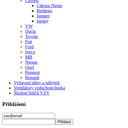
Citroen
Citroen Nemo
Berlingo
Jumper
Jumpy
VW
Dacia
Toyota
Fiat
Ford
Iveco
MB
Nissan
Opel
Peugeot
Renault
Vybavení dílny a nábytek
Ventilátory vzduchotechnika
Školení řidičů VZV
Přihlášení