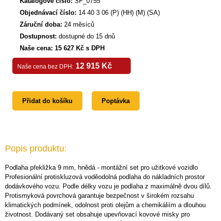
Katalogové číslo:
SF_0755
Objednávací číslo:
14 40 3 06 (P) (HH) (M) (SA)
Záruční doba:
24 měsíců
Dostupnost:
dostupné do 15 dnů
Naše cena: 15 627 Kč s DPH
12 915 Kč
Naše cena bez DPH:
Přidat do košíku
Poptávka
Popis produktu:
Podlaha překližka 9 mm, hnědá - montážní set pro užitkové vozidlo
Profesionální protiskluzová voděodolná podlaha do nákladních prostor
dodávkového vozu. Podle délky vozu je podlaha z maximálně dvou dílů.
Protismyková povrchová garantuje bezpečnost v širokém rozsahu
klimatických podmínek, odolnost proti olejům a chemikáliím a dlouhou
životnost. Dodávaný set obsahuje upevňovací kovové misky pro