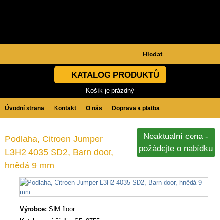
KATALOG PRODUKTŮ
Košík je prázdný
Úvodní strana
Kontakt
O nás
Doprava a platba
Obchodní podmínky
GDPR
Neaktualní cena -
Podlaha, Citroen Jumper
požádejte o nabídku
L3H2 4035 SD2, Barn door,
hnědá 9 mm
Výrobce:
SIM floor