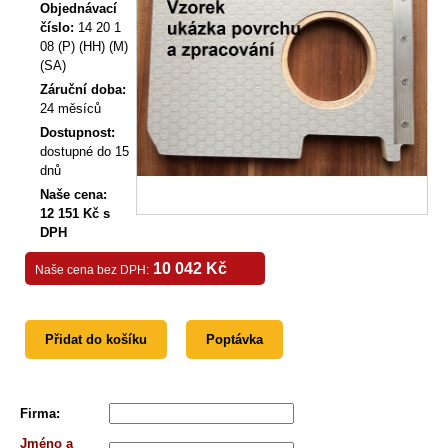
Objednávací
číslo:
14 20 1
08 (P) (HH) (M)
(SA)
Záruční doba:
24 měsíců
Dostupnost:
dostupné do 15
dnů
Naše cena:
12 151 Kč s
DPH
10 042 Kč
Naše cena bez DPH:
Přidat do košíku
Poptávka
Firma
:
Jméno a