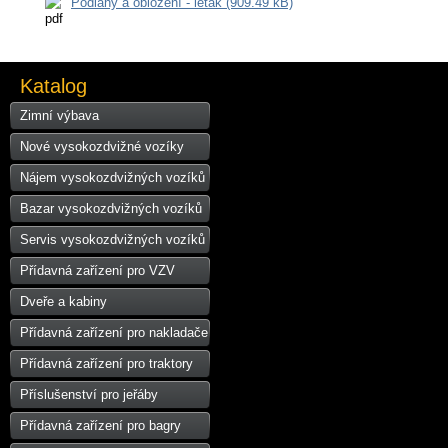
Podlahy a obložení - leták (909.49 kB)
Katalog
Zimní výbava
Nové vysokozdvižné vozíky
Nájem vysokozdvižných vozíků
Bazar vysokozdvižných vozíků
Servis vysokozdvižných vozíků
Přídavná zařízení pro VZV
Dveře a kabiny
Přídavná zařízení pro nakladače
Přídavná zařízení pro traktory
Příslušenství pro jeřáby
Přídavná zařízení pro bagry