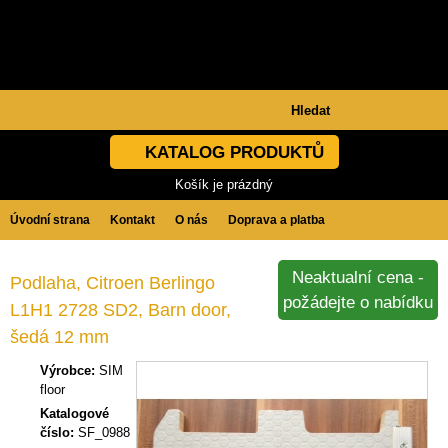
KATALOG PRODUKTŮ
Košík je prázdný
Úvodní strana
Kontakt
O nás
Doprava a platba
Obchodní podmínky
GDPR
Neaktualní cena -
Podlaha, Citroen Berlingo
požádejte o nabídku
L1H1 2728 SD2, Barn door,
šedá 12 mm
Výrobce:
SIM
floor
Katalogové
číslo:
SF_0988