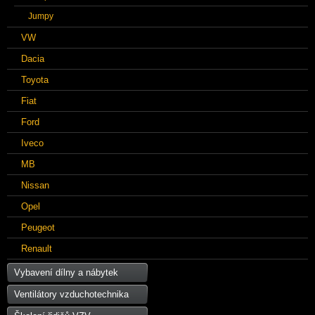
Jumpy
VW
Dacia
Toyota
Fiat
Ford
Iveco
MB
Nissan
Opel
Peugeot
Renault
Vybavení dílny a nábytek
Ventilátory vzduchotechnika