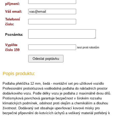
příjmení
:
Váš email
:
Telefonní
číslo
:
Poznámka
:
Vyplňte
test proti robotům
číslo 159
Popis produktu:
Podlaha překližka 12 mm, šedá - montážní set pro užitkové vozidlo
Profesionální protiskluzová voděodolná podlaha do nákladních prostor
dodávkového vozu. Podle délky vozu je podlaha z maximálně dvou dílů.
Protismyková povrchová garantuje bezpečnost v širokém rozsahu
klimatických podmínek, odolnost proti olejům a chemikáliím a dlouhou
životnost. Dodávaný set obsahuje upevňovací kovové misky pro
bezpečné připevnění do kotvících úchytů a veškerý materiál potřebný k