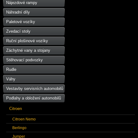
Nájezdové rampy
Náhradní díly
Paletové vozíky
Zvedací stoly
Ruční plošinové vozíky
Záchytné vany a stojany
Stěhovací podvozky
Rudle
Váhy
Vestavby servisních automobilů
Podlahy a obložení automobilů
Citroen
Citroen Nemo
Berlingo
Jumper