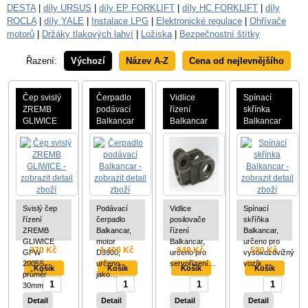
DESTA
|
díly URSUS
|
díly EP FORKLIFT
|
díly HC FORKLIFT
|
díly
ROCLA
|
díly YALE
|
Instalace LPG
|
Elektronické regulace
|
Ohřívače
motorů
|
Držáky tlakových lahví
|
Ložiska
|
Bezpečnostní štítky
Řazení:
Výchozí
Název A-Z
Cena od nejlevnějšího
Čep svislý
Čerpadlo
Vidlice
Spínací
ZREMB
podávací
řízení
skřínka
GLIWICE
Balkancar
Balkancar
Balkancar
Svislý čep
Podávací
Vidlice
Spínací
řízení
čerpadlo
posilovače
skříňka
ZREMB
Balkancar,
řízení
Balkancar,
GLIWICE
motor
Balkancar,
určeno pro
270 Kč
1 400 Kč
849 Kč
580 Kč
GPW
D3900,
určeno pro
vysokozdvižný
2005S,
určeno
servořízení…
vozík…
průměr
jako…
30mm
Detail
Detail
Detail
Detail