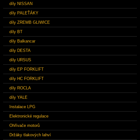
díly NISSAN
díly PALEŤÁKY
díly ZREMB GLIWICE
díly BT
díly Balkancar
díly DESTA
díly URSUS
díly EP FORKLIFT
díly HC FORKLIFT
díly ROCLA
díly YALE
Instalace LPG
Elektronické regulace
Ohřívače motorů
Držáky tlakových lahví