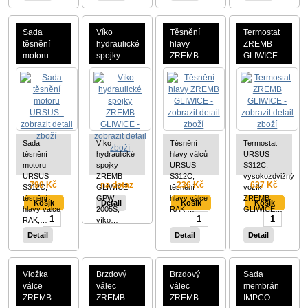
Sada
Víko
Těsnění
Termostat
těsnění
hydraulické
hlavy
ZREMB
motoru
spojky
ZREMB
GLIWICE
URSUS
ZREMB
GLIWICE
GLIWICE
Sada
Víko
Těsnění
Termostat
těsnění
hydraulické
hlavy válců
URSUS
motoru
spojky
URSUS
S312C,
URSUS
ZREMB
S312C,
vysokozdvižný
790 Kč
na dotaz
236 Kč
627 Kč
S312C,
GLIWICE
těsnění
vozík
těsnění
GPW
hlavy válce
ZREMB
Detail
hlavy válce
2005S,
RAK,…
GLIWICE…
RAK,…
víko…
Detail
Detail
Detail
Vložka
Brzdový
Brzdový
Sada
válce
válec
válec
membrán
ZREMB
ZREMB
ZREMB
IMPCO