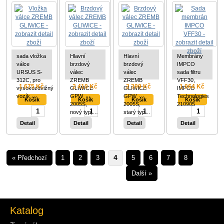
GLIWICE
GLIWICE
GLIWICE
VFF30
sada vložka
Hlavní
Hlavní
Membrány
válce
brzdový
brzdový
IMPCO
URSUS S-
válec
válec
sada filtru
312C, pro
ZREMB
ZREMB
VFF30,
1 675 Kč
2 410 Kč
2 399 Kč
1 064 Kč
vysokozdvižný
GLIWICE
GLIWICE
IMPCO
vozík…
GPW
GPW
Technologies
2005S,
2005S,
210905
nový typ,…
starý typ…
Detail
Detail
Detail
Detail
« Předchozí
1
2
3
4
5
6
7
8
Další »
Katalog