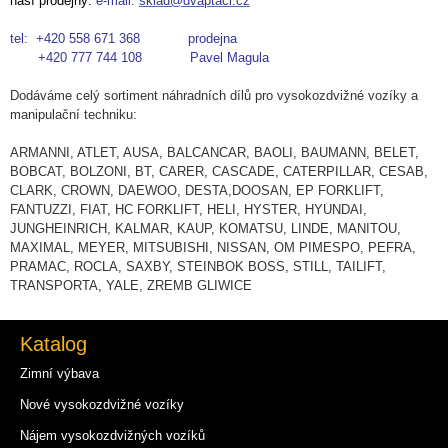
naší prodejny:
e-mail:
sklad@dvaptaci.cz
tel: +420 558 671 368 prodejna
+420 777 744 108 Pavel Magula
Dodáváme celý sortiment náhradních dílů pro vysokozdvižné vozíky a
manipulační techniku:
ARMANNI, ATLET, AUSA, BALCANCAR, BAOLI, BAUMANN, BELET,
BOBCAT, BOLZONI, BT, CARER, CASCADE, CATERPILLAR, CESAB,
CLARK, CROWN, DAEWOO, DESTA,DOOSAN, EP FORKLIFT,
FANTUZZI, FIAT, HC FORKLIFT, HELI, HYSTER, HYUNDAI,
JUNGHEINRICH, KALMAR, KAUP, KOMATSU, LINDE, MANITOU,
MAXIMAL, MEYER, MITSUBISHI, NISSAN, OM PIMESPO, PEFRA,
PRAMAC, ROCLA, SAXBY, STEINBOK BOSS, STILL, TAILIFT,
TRANSPORTA, YALE, ZREMB GLIWICE
Katalog
Zimní výbava
Nové vysokozdvižné vozíky
Nájem vysokozdvižných vozíků