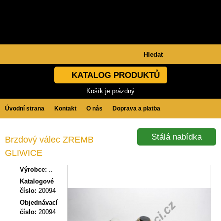
KATALOG PRODUKTŮ
Košík je prázdný
Úvodní strana
Kontakt
O nás
Doprava a platba
Obchodní podmínky
GDPR
Stálá nabídka
Brzdový válec ZREMB
GLIWICE
Výrobce:
..
Katalogové
číslo:
20094
Objednávací
číslo:
20094