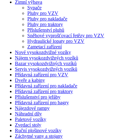
Zimní výbava
Sypače
Pluhy pro VZV
Pluhy pro nakladače
Pluhy pro traktory
Příslušenství pluhů
Sněhové vyprošťovací řetězy pro VZV
Hydraulické lopaty pro VZV
Zametací zařízení
Nové vysokozdvižné vozíky
Nájem vysokozdvižných vozíků
Bazar vysokozdvižných vozíků
Servis vysokozdvižných vozíků
Přídavná zařízení pro VZV
Dveře a kabiny
Přídavná zařízení pro nakladače
Přídavná zařízení pro traktory
Příslušenství pro jeřáby
Přídavná zařízení pro bagry
Nájezdové rampy
Náhradní díly
Paletové vozíky
Zvedací stoly
Ruční plošinové vozíky
Záchytné vany a stojany