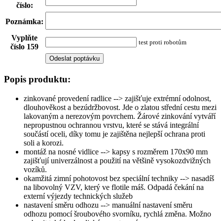
číslo
:
Poznámka
:
Vyplňte
test proti robotům
číslo 159
Popis produktu:
zinkované provedení radlice -->
zajišťuje extrémní odolnost,
dlouhověkost a bezúdržbovost. Jde o zlatou střední cestu mezi
lakovaným a nerezovým povrchem. Žárové zinkování vytváří
nepropustnou ochrannou vrstvu, které se stává integrální
součástí oceli, díky tomu je zajištěna nejlepší ochrana proti
soli a korozi.
montáž na nosné vidlice -->
kapsy s rozměrem 170x90 mm
zajišťují univerzálnost a použití na většině vysokozdvižných
vozíků.
okamžitá zimní pohotovost bez speciální techniky -->
nasadíš
na libovolný VZV, který ve flotile máš. Odpadá čekání na
externí výjezdy technických služeb
nastavení směru odhozu -->
manuální nastavení směru
odhozu pomocí šroubového svorníku, rychlá změna. Možno