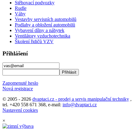
Stěhovací podvozky
Rudle
Váhy
Vestavby servisních automobilů
Podlahy a obložení automobilů
Vybavení dílny a nábytek
Ventilátory vzduchotechnika
Školení řidičů VZV
Přihlášení
Zapomenuté heslo
Nová registrace
© 2005 - 2026
dvaptaci.cz - prodej a servis manipulační techniky
,
tel. +420 558 671 368, e-mail:
info@dvaptaci.cz
Nastavení cookies
×