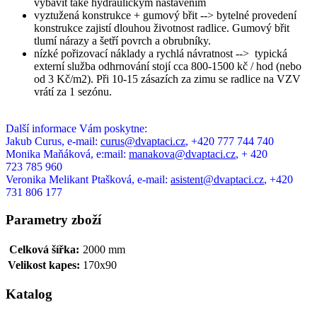
vybavit také hydraulickým nastavením
vyztužená konstrukce + gumový břit -->
bytelné provedení
konstrukce zajistí dlouhou životnost radlice. Gumový břit
tlumí nárazy a šetří povrch a obrubníky.
nízké pořizovací náklady a rychlá návratnost -->
typická
externí služba odhrnování stojí cca 800-1500 kč / hod (nebo
od 3 Kč/m2). Při 10-15 zásazích za zimu se radlice na VZV
vrátí za 1 sezónu.
Další informace Vám poskytne:
Jakub Curus, e-mail:
curus@dvaptaci.cz
, +420 777 744 740
Monika Maňáková, e:mail:
manakova@dvaptaci.cz
, + 420
723 785 960
Veronika Melikant Ptašková, e-mail:
asistent@dvaptaci.cz
, +420
731 806 177
Parametry zboží
Celková šířka:
2000 mm
Velikost kapes:
170x90
Katalog