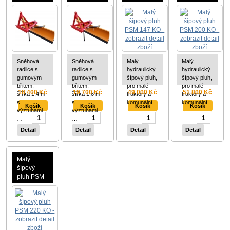
zadní
zadní
147 KO
200 KO
závěs
závěs
traktoru
traktoru
Sněhová
Sněhová
Malý
Malý
radlice s
radlice s
hydraulický
hydraulický
gumovým
gumovým
šípový pluh,
šípový pluh,
břitem,
břitem,
pro malé
pro malé
18 400 Kč
19 700 Kč
49 000 Kč
51 800 Kč
šířka 1,4 m
šířka 1,6 m
traktory a
traktory a
s
s
komunální…
komunální…
výztuhami.
výztuhami.
…
…
Detail
Detail
Detail
Detail
Malý
šípový
pluh PSM
220 KO