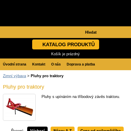
KATALOG PRODUKTŮ
Košík je prázdný
Úvodní strana
Kontakt
O nás
Doprava a platba
Zimní výbava
>
Pluhy pro traktory
Obchodní podmínky
GDPR
Pluhy pro traktory
Pluhy s upínáním na tříbodový závěs traktoru.
Řazení:
Výchozí
Název A-Z
Cena od nejlevnějšího