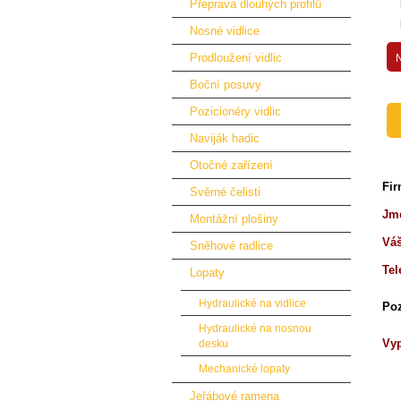
Přeprava dlouhých profilů
Nosné vidlice
Prodloužení vidlic
Boční posuvy
Pozicionéry vidlic
Naviják hadic
Otočné zařízení
Fi
Svěrné čelisti
Jmé
Montážní plošiny
Váš
Sněhové radlice
Tel
Lopaty
Hydraulické na vidlice
Po
Hydraulické na nosnou
Vyp
desku
Mechanické lopaty
Jeřábové ramena