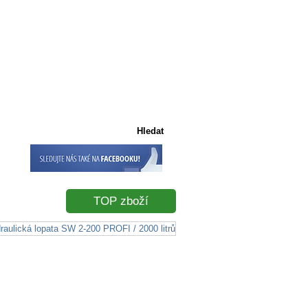
Košík
Košík je prázdný
TOP zboží