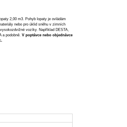
opaty 2,00 m3. Pohyb lopaty je ovládám
ateriály nebo pro úklid sněhu v zimních
í vysokozdvižné vozíky. Například DESTA,
A a podobně.
V poptávce nebo objednávce
c.