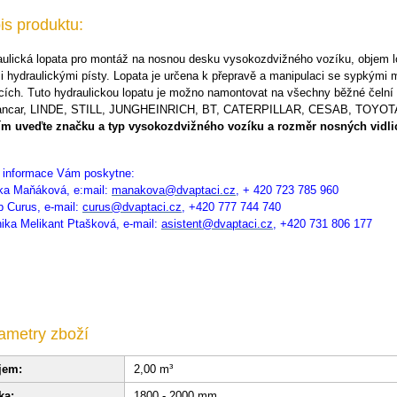
is produktu:
ulická lopata pro montáž na nosnou desku vysokozdvižného vozíku, objem l
 hydraulickými písty. Lopata je určena k přepravě a manipulaci se sypkými m
cích. Tuto hydraulickou lopatu je možno namontovat na všechny běžné čeln
ancar, LINDE, STILL, JUNGHEINRICH, BT, CATERPILLAR, CESAB, TOYOT
ím uveďte značku a typ vysokozdvižného vozíku a rozměr nosných vidli
í informace Vám poskytne:
ka Maňáková, e:mail:
manakova@dvaptaci.cz
, + 420 723 785 960
 Curus, e-mail:
curus@dvaptaci.cz
, +420 777 744 740
ika Melikant Ptašková, e-mail:
asistent@dvaptaci.cz
, +420 731 806 177
ametry zboží
jem:
2,00 m³
ka:
1800 - 2000 mm