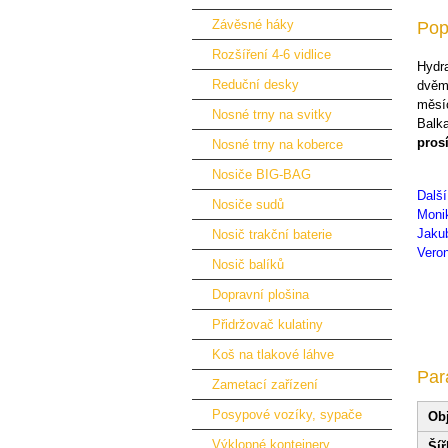
Závěsné háky
Pop
Rozšíření 4-6 vidlice
Hydra
Reduční desky
dvěmi
měsí
Nosné trny na svitky
Balk
pros
Nosné trny na koberce
Nosiče BIG-BAG
Dalš
Nosiče sudů
Moni
Jakub
Nosič trakční baterie
Veron
Nosič balíků
Dopravní plošina
Přidržovač kulatiny
Koš na tlakové láhve
Par
Zametací zařízení
Posypové vozíky, sypače
Ob
Výklopné kontejnery
Šíř