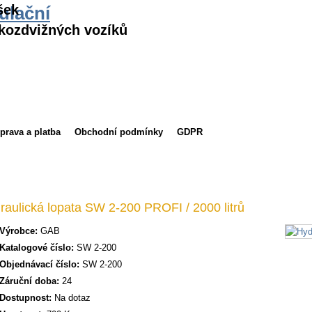
šek
ulační
kozdvižných vozíků
prava a platba
Obchodní podmínky
GDPR
raulická lopata SW 2-200 PROFI / 2000 litrů
Výrobce:
GAB
Katalogové číslo:
SW 2-200
Objednávací číslo:
SW 2-200
Záruční doba:
24
Dostupnost:
Na dotaz