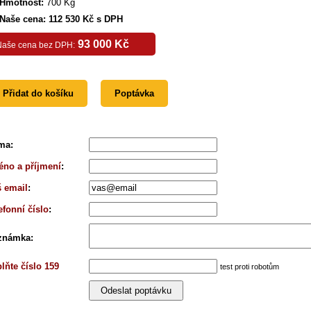
Hmotnost:
700 Kg
Naše cena: 112 530 Kč s DPH
93 000 Kč
Naše cena bez DPH:
Přidat do košíku
Poptávka
rma
:
no a příjmení
:
 email
:
efonní číslo
:
známka
:
lňte číslo 159
test proti robotům