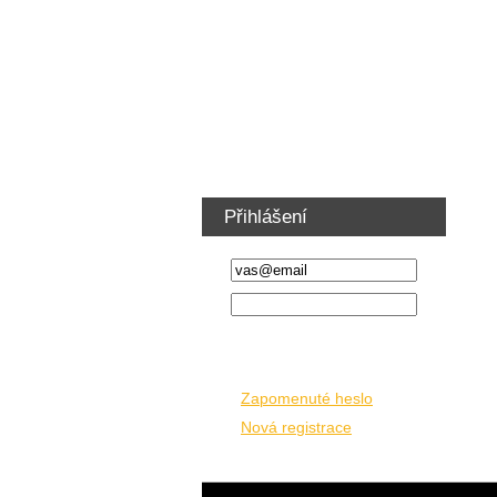
Vestavby servisních automobilů
Podlahy a obložení automobilů
Vybavení dílny a nábytek
Ventilátory vzduchotechnika
Školení řidičů VZV
Přihlášení
Zapomenuté heslo
Nová registrace